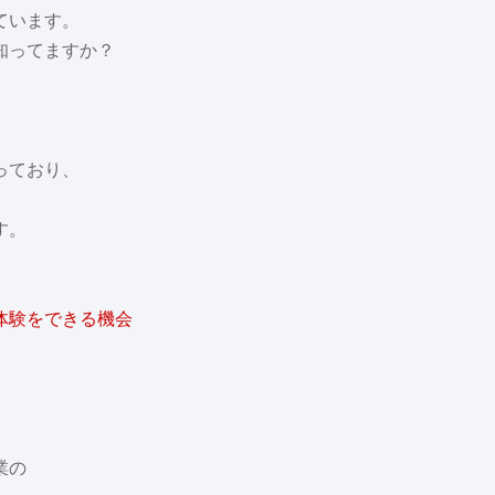
ています。
知ってますか？
っており、
す。
体験をできる機会
。
業の