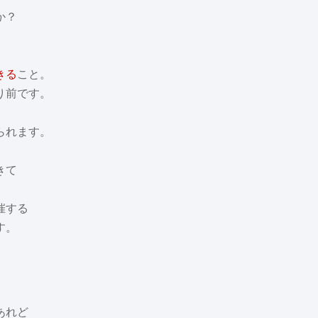
か？
きる
こと。
り前です。
られます。
きて
催する
す。
あれど