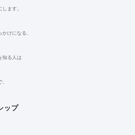
にします。
っかけになる、
を知る人は
で、
シップ