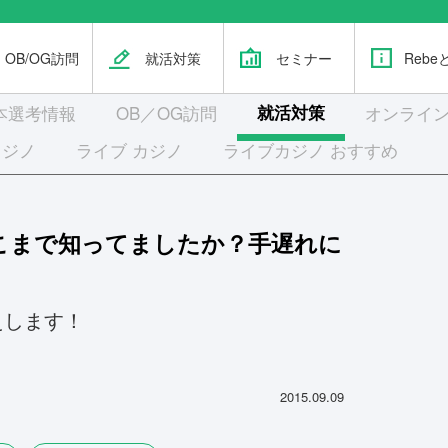
OB/OG訪問
就活対策
セミナー
Rebe
本選考
情報
OB／OG訪問
就活対策
オンライン
カジノ
ライブ カジノ
ライブカジノ おすすめ
こまで知ってましたか？手遅れに
えします！
2015.09.09