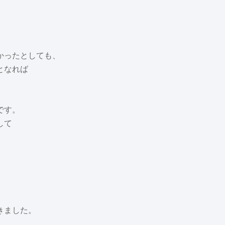
、
かったとしても、
となれば
です。
して
きました。
。