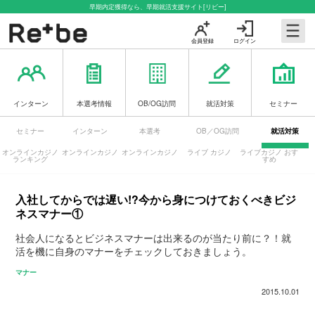
早期内定獲得なら、早期就活支援サイト[リビー]
会員登録
ログイン
インターン
本選考情報
OB/OG訪問
就活対策
セミナー
セミナー
インターン
本選考
OB／OG訪問
就活対策
オンラインカジノ
オンラインカジノ
オンラインカジノ
ライブ カジノ
ライブカジノ おす
ランキング
すめ
入社してからでは遅い!?今から身につけておくべきビジ
ネスマナー①
社会人になるとビジネスマナーは出来るのが当たり前に？！就
活を機に自身のマナーをチェックしておきましょう。
マナー
2015.10.01