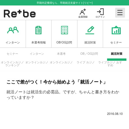
早期内定獲得なら、早期就活支援サイト[リビー]
会員登録
ログイン
インターン
本選考情報
OB/OG訪問
就活対策
セミナー
セミナー
インターン
本選考
OB／OG訪問
就活対策
オンラインカジノ
オンラインカジノ
オンラインカジノ
ライブ カジノ
ライブカジノ おす
ランキング
すめ
ここで差がつく！今から始めよう「就活ノート」
就活ノートは就活生の必需品。ですが、ちゃんと書き方をわか
っていますか？
2016.08.10