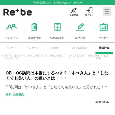
早期内定獲得なら、早期就活支援サイト[リビー]
会員登録
ログイン
インターン
本選考情報
OB/OG訪問
就活対策
セミナー
セミナー
インターン
本選考
OB／OG訪問
就活対策
オンラインカジノ
オンラインカジノ
オンラインカジノ
ライブ カジノ
ライブカジノ おす
ランキング
すめ
OB・OG訪問は本当にするべき？「すべき人」と「しな
くても良い人」の違いとは・・・
OB訪問は『すべき人』と『しなくても良い人』に分かれる！？
業界・企業研究
2016.08.22