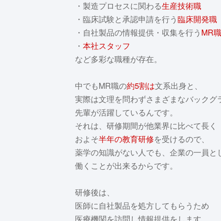
・製造プロセスに関わる
生産技術職
・臨床試験と承認申請を行う
臨床開発職
・自社製品の情報提供・収集を行う
MR
・
本社スタッフ
など多彩な職種が存在。
中でもMR職の
約5割は
文系出身と、
実際は文理を問わずさまざまなバックグ
先輩が活躍しているんです。
それは、研修期間が他業界に比べて長く
およそ
半年の教育研修
を受けるので、
薬学の知識がない人でも、企業の一員と
働くことが出来るからです。
研修後は、
医師に自社製品を処方してもらうため
医療機関を訪問し情報提供をします。