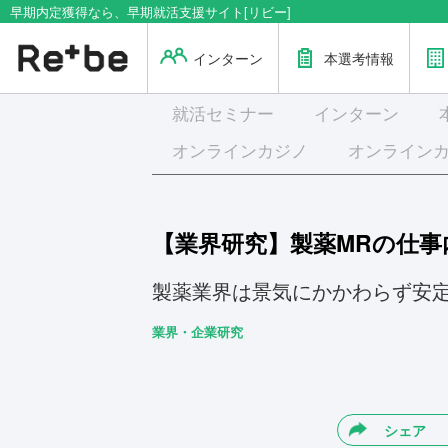
早期内定獲得なら、早期就活支援サイト[リビー]
インターン
本選考情報
就活
セミナー
インターン
オンラインカジノ
オンライン
【業界研究】製薬MRの仕
製薬業界は景気にかかわらず安
業界・企業研究
シェア