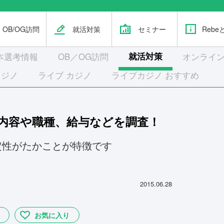
OB/OG訪問
就活対策
セミナー
Rebe
本選考
情報
OB／OG訪問
就活対策
オンライン
カジノ
ライブ カジノ
ライブカジノ おすすめ
事内容や職種、給与などを調査！
定性がたかことが特徴です
2015.06.28
お気に入り