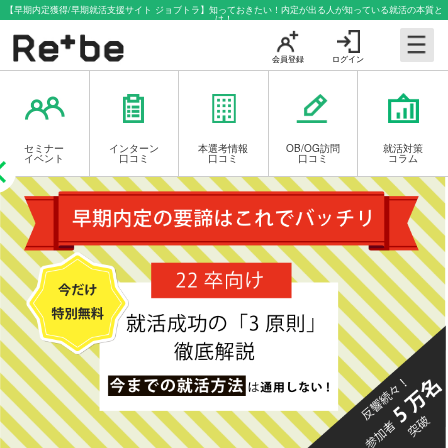
【早期内定獲得/早期就活支援サイト ジョブトラ】知っておきたい！内定が出る人が知っている就活の本質と
は！
会員登録
ログイン
セミナー
インターン
本選考情報
OB/OG訪問
就活対策
イベント
口コミ
口コミ
口コミ
コラム