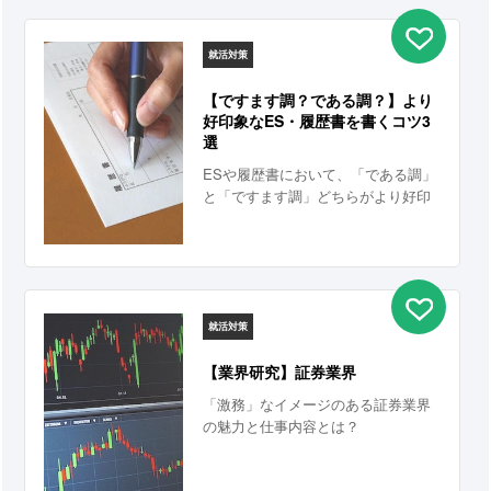
就活対策
【ですます調？である調？】より
好印象なES・履歴書を書くコツ3
選
ESや履歴書において、「である調」
と「ですます調」どちらがより好印
象を与えることができるのか。文章
中ではどういったワードを使用する
ことが適切であるのか。句読点はど
のように活用するのが効果的なの
か。こんな就活生のギモン、すべて
解決します！
就活対策
【業界研究】証券業界
「激務」なイメージのある証券業界
の魅力と仕事内容とは？