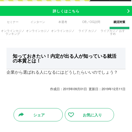
詳しくはこちら
セミナー
インターン
本選考
OB／OG訪問
就活対策
オンラインカジノ
オンラインカジノ
オンラインカジノ
ライブ カジノ
ライブカジノ おす
ランキング
すめ
知っておきたい！内定が出る人が知っている就活
の本質とは！
企業から選ばれる人になるにはどうしたらいいのでしょう？
作成日：2015年09月01日 更新日：2019年12月11日
シェア
お気に入り