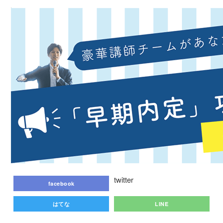
twitter
facebook
はてな
LINE