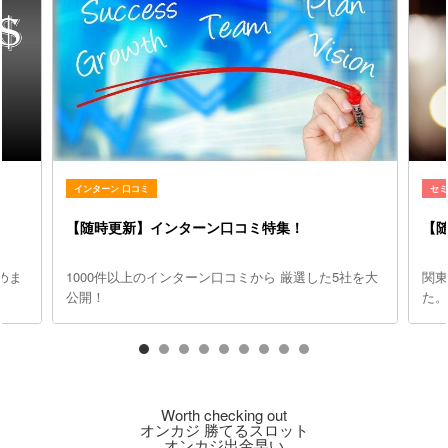
インターン 口コミ
セ
【随時更新】インターン口コミ特集！
【
めま
1000件以上のインターン口コミから 厳選した5社を大
関
公開！
た
Worth checking out
オンカジ 勝てるスロット
オンカジ出金早い