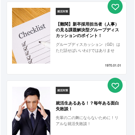
就活対策
【難関】新卒採用担当者（人事）
の見る課題解決型グループディス
カッションのポイント！
グループディスカッション（GD）は
ただ話せばいいわけではありませ
ん。新卒採用担当者（人事）が学生
のどんな能力を見ているのか、理解
1970.01.01
しその能力をいかに発揮できるかが
課題になります。最も出題率が高
く、難易度の高い「課題解決型」が
テーマのディスカッションの全体の
就活対策
流れ、考え方、注意点を解説しまし
た。グルディス前に見れば通過律ア
就活生あるある！？毎年ある面白
ップにつながるでしょう
失敗談！
先輩の二の舞にならないために！リ
アルな就活失敗談！