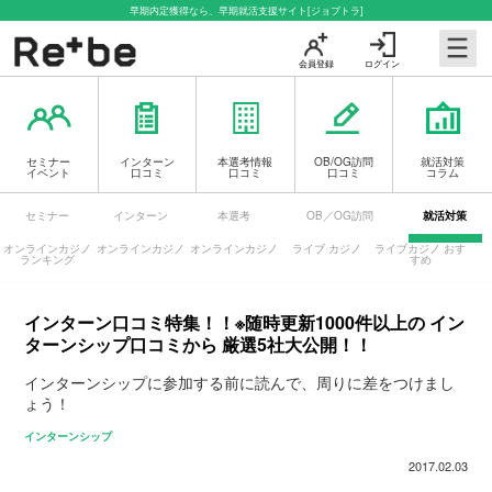
早期内定獲得なら、早期就活支援サイト[ジョブトラ]
会員登録
ログイン
セミナー
インターン
本選考情報
OB/OG訪問
就活対策
イベント
口コミ
口コミ
口コミ
コラム
セミナー
インターン
本選考
OB／OG訪問
就活対策
オンラインカジノ
オンラインカジノ
オンラインカジノ
ライブ カジノ
ライブカジノ おす
ランキング
すめ
インターン口コミ特集！！※随時更新1000件以上の イン
ターンシップ口コミから 厳選5社大公開！！
インターンシップに参加する前に読んで、周りに差をつけまし
ょう！
インターンシップ
2017.02.03