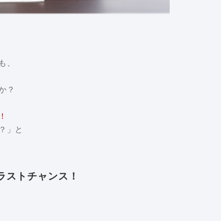
も、
か？
！
？」と
ラストチャンス！