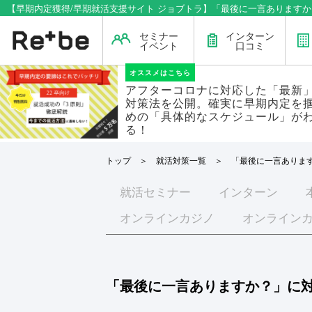
【早期内定獲得/早期就活支援サイト ジョブトラ】「最後に一言あります
セミナー
インターン
イベント
口コミ
オススメはこちら
アフターコロナに対応した「最新
対策法を公開。確実に早期内定を
めの「具体的なスケジュール」が
る！
トップ
＞
就活対策一覧
＞ 「最後に一言あります
就活
セミナー
インターン
オンラインカジノ
オンライン
「最後に一言ありますか？」に