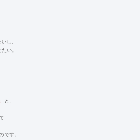
たいし、
せたい。
」
と。
て
のです。