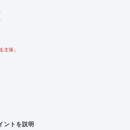
、
。
る主張」
イントを説明