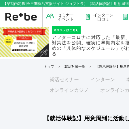
【早期内定獲得/早期就活支援サイト ジョブトラ】【就活体験記】用意周
セミナー
インターン
イベント
口コミ
オススメはこちら
アフターコロナに対応した「最新
対策法を公開。確実に早期内定を
めの「具体的なスケジュール」が
る！
トップ
＞
就活対策一覧
＞ 【就活体験記】用意周
就活
セミナー
インターン
オンラインカジノ
オンライン
【就活体験記】用意周到に活動し