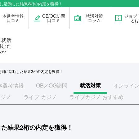
到に活動した結果2桁の内定を獲得！
本選考情報
OB/OG訪問
就活対策
ジョブ
口コミ
口コミ
コラム
と
」就活
掴むた
わか
到に活動した結果2桁の内定を獲得！
本選考
情報
OB／OG訪問
就活対策
オンライン
カジノ
ライブ カジノ
ライブカジノ おすすめ
た結果2桁の内定を獲得！