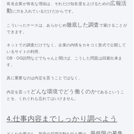
広報活
有名企業が有名な理由は、それだけ知名度を上げるための
動
に力を入れているだけだからです。
徹底した調査
こういったケースは、あらかじめ
で避けることが
できます。
ネットでの調査だけでなく、企業の内情をカキコミ形式で公開して
いるサイトの利用、
OB・OG訪問などでちゃんと聞けば、こうした問題は回避出来ま
す。
真に重要なのは内定を貰うことではなく、
どんな環境でどう働くのか
内定を貰って
であるというこ
とを、くれぐれも忘れてはいけません。
4.仕事内容までしっかり調べよう
最低限の募集
どんな企業でも、新卒の採用活動を行う際は、