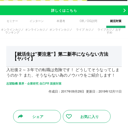
詳しくはこちら
セミナー
インターン
本選考
OB／OG訪問
就活対策
オンラインカジノ
オンラインカジノ
オンラインカジノ
ライブ カジノ
ライブカジノ おす
ランキング
すめ
【就活生は"要注意"】第二新卒にならない方法
【ヤバイ】
入社後２～３年での転職は危険です！ どうしてそうなってしま
うのか？ また、そうならない為のノウハウをご紹介します！
志望動機
業界・企業研究
自己PR
面接対策
作成日：2017年09月29日 更新日：2019年12月11日
シェア
お気に入り