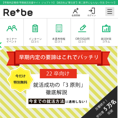
【早期内定獲得/早期就活支援サイト ジョブトラ】【就活生は"要注意"】第二新卒にならない方法【ヤバイ】
会員登録
ログイン
セミナー
インターン
本選考情報
OB/OG訪問
就活対策
イベント
口コミ
口コミ
口コミ
コラム