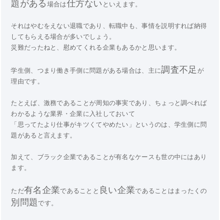
題がある
仕方ない
場合は
といえます。
それはやむをえない退職であり、転職中も、事情を説明すれば納得
してもらえる場合が多いでしょう。
災難だったねと、慰めてくれる企業もあるかと思います。
調査不足
学生側、つまり働き手側に問題がある場合は、主に
が
理由です。
たとえば、激務であることが周知の事実であり、ちょっと調べれば
わかるような業界・企業に入社しておいて
「思ってたより仕事がキツくてやめたい」というのは、学生側に問
題があると言えます。
加えて、ブラック企業であることが有名なケースも世の中にはあり
ます。
有名企業
良い企業
ただ
であることと
であることはまったくの
別問題
です。