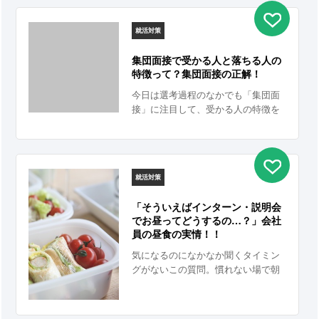
就活対策
集団面接で受かる人と落ちる人の
特徴って？集団面接の正解！
今日は選考過程のなかでも「集団面
接」に注目して、受かる人の特徴を
まとめました。 簡単なことですが、
これらを意識することで秋冬インタ
ーン・本選考の通過率を上げていき
ましょう！
就活対策
「そういえばインターン・説明会
でお昼ってどうするの…？」会社
員の昼食の実情！！
気になるのになかなか聞くタイミン
グがないこの質問。慣れない場で朝
から気を張ってたらお昼くらいちゃ
んと休みたいですよね？！1DAYでも
2〜4日間の短期、1ヶ月の中期でも、