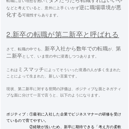
転職に甘い理想を抱いて
逆に職場環境が悪
などと考えていると、意外に上手くいかず
化する
可能性すらあります。
2.新卒の転職が第二新卒と呼ばれる
新卒入社から数年での転職
第
さて、転職の中でも、
が、
二新卒
として、いま世の中に浸透しつつあります。
ミスマッチ
これは
によってそういった境遇の人が多く生まれた
ことによって生まれた、新しい言葉です。
現状、第二新卒に対する世間の評価は、ポジティブな面とネガティ
ブな面に分けて一言で言うと、以下のようになります。
ポジティブ：①最初に入社した企業でビジネスマナーの研修を受け
ているので育てやすい。
②経験が浅いため、新卒に期待できる「考え方の柔軟