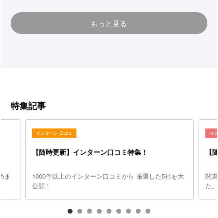
インターンシップでのお昼ご飯はど
うなるのか？？支給？持参？それと
もっと見る
もマイお弁当…？インターンで周り
に浮かない・悪印象を与えないため
にはズバリこうするべき！！内定直
結型インターンのこの時代、ランチ
であなたの採用は決まる！！企業が
求めている人材はなんなのか、それ
によって変わるお昼休憩の言動ポイ
ントは？？
特集記事
インターン 口コミ
セ
【随時更新】インターン口コミ特集！
【
めま
1000件以上のインターン口コミから 厳選した5社を大
関
公開！
た