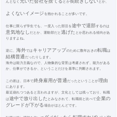
元いた会社を捨てる
長続きしない
んとなく
とか
とか、
よくないイメージ
を抱かれることが多いです。
途中で退部
仕事に限らず学生でも、一度入った部活を
するのは
意気地なし
逃げた
だとか、運動部だと
とか思われる傾向があ
りますよね。
海外
キャリアアップ
転職
逆に、
では
のために数年おきの
は
結構普通
だったりします。
海外は能力主義なので、人物像的な背景は考慮されず、能力がある
か、仕事ができるか、ということだけを基準に判断されます。
終身雇用が普通
理由
この差は、日本で
だったということが
にあります。
最近崩れつつあると言われますが、文化としては残っており、転職
途中で放り出した
企業の
は
とみなされて、転職前と比べて
グレードが下がる
場合がほとんどです。
ダメだったら転職すればいいや