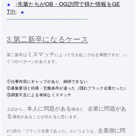
先輩たちがOB・OG訪問で得た情報をGE
★
[
T!!!
]
★
--------------------------------------------------------------
3.第二新卒になるケース
ミスマッチ
第二新卒は
によって引き起こされる事態ですが、い
くつかパターンがあります。
①仕事内容にギャップがあり、納得できない
②募集要項と待遇・労働条件が違った（隠れブラック企業だった）
③調査不足による単純なミスマッチ
本人に問題がある
企業に問題があ
上記から、
場合と、
る
場合があることが分かると思います。
企業側に問
2つ目の「ブラック企業であった」というような、