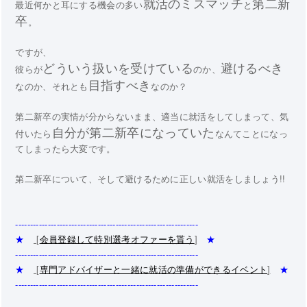
就活のミスマッチ
第二新
最近何かと耳にする機会の多い
と
卒
。
ですが、
どういう扱いを受けている
避けるべき
彼らが
のか、
目指すべき
なのか、それとも
なのか？
第二新卒の実情が分からないまま、適当に就活をしてしまって、気
自分が第二新卒になっていた
付いたら
なんてことになっ
てしまったら大変です。
第二新卒について、そして避けるために正しい就活をしましょう!!
--------------------------------------------------------------
★
[
会員登録して特別選考オファーを貰う
]
★
--------------------------------------------------------------
★
[
専門アドバイザーと一緒に就活の準備ができるイベント
]
★
--------------------------------------------------------------