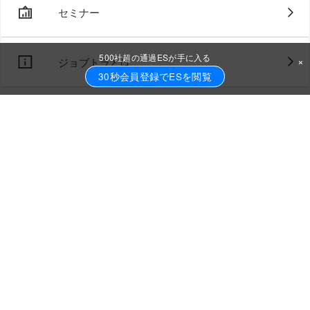
セミナー
500社超の通過ESが手に入る
×
ジョブトラとは
30秒会員登録でESを閲覧
FAQ・お問い合わせ
採用担当の方はこちら
Rebe career
ご利用規約
運営会社
プライバシーポリシー
2021年
2022年
卒業予定の方
卒業予定の方
Copyright © Realive Co., Ltd. All rights reserved.