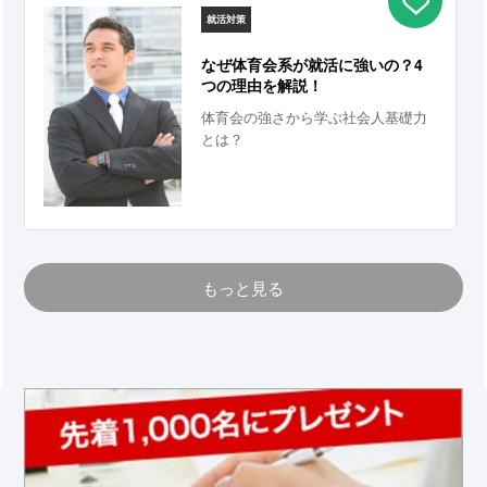
んか？もし当てはまるなら、今すぐ
就活対策
その考えは改めることをオススメし
なぜ体育会系が就活に強いの？4
ます。では、なぜWebテストが重要
つの理由を解説！
なのか。その理由とそれぞれのWeb
テストを導入している企業をご紹介
体育会の強さから学ぶ社会人基礎力
します！
とは？
もっと見る