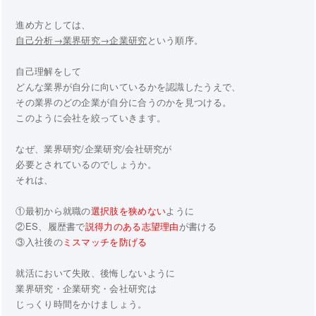
進め方としては、
自己分析→業界研究→企業研究
という順序。
自己理解をして
どんな業界が自分に向いているかを認識したうえで、
その業界のどの企業が自分に合うのかを見つける。
このように会社を絞っていきます。
なぜ、業界研究/企業研究/会社研究が
必要とされているのでしょうか。
それは、
①最初から就職の
選択肢を狭めない
ように
②ES、履歴書で
説得力のある志望理由
が書ける
③入社後の
ミスマッチを防げる
就活において失敗、後悔しないように
業界研究・企業研究・会社研究は
じっくり時間をかけましょう。