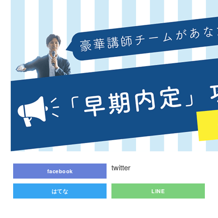
twitter
facebook
はてな
LINE