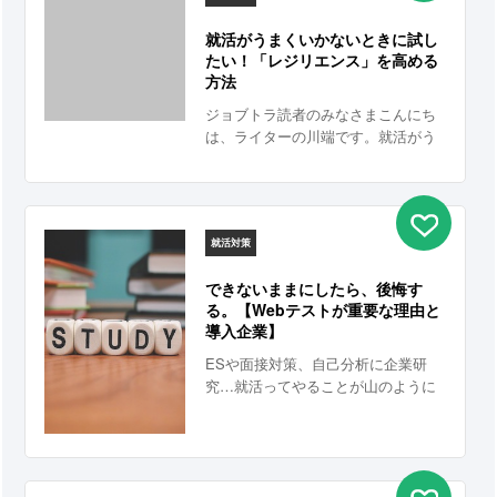
就活がうまくいかないときに試し
たい！「レジリエンス」を高める
方法
ジョブトラ読者のみなさまこんにち
は、ライターの川端です。就活がう
まくいかなくて「もうどこの企業か
らも内定なんてもらえないかも…」
と、精神的につらくなってくるとき
はありませんか。私の知る限り、多
就活対策
くの就活生はこの「就活がうまくい
かなくて心がバキバキに折れる問
できないままにしたら、後悔す
題」にぶつかっています。
る。【Webテストが重要な理由と
導入企業】
ESや面接対策、自己分析に企業研
究…就活ってやることが山のように
ありますよね。中でも、自己分析やE
Sについてはいろいろな人から対策を
するように言われているでしょう。
でも、「Webテスト対策は後回しに
しちゃってる」なんてことありませ