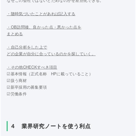
なぜこの会社ではないとだめなのかを差別化できる。
・随時気づいたことがあれば記入する
・OB訪問後、良かった点・悪かった点を
まとめる
・自己分析をした上で
どの企業が自分に合っているのかを探していく。
・その他CHECKすべき項目
☑基本情報（正式名称 HPに載っていること）
☑扱う商材
☑新卒採用の募集要項
☑労働条件
４ 業界研究ノートを使う利点