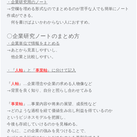
・企業研究用のノート
→空欄を埋める形式なのでまとめるのが苦手な人でも簡単にノート
作成ができる。
何を書けばよいかわからない人におすすめ。
〇企業研究ノートのまとめ方
・企業単位で情報をまとめる
→あとから見直しやすいし、
他企業と比較しやすい。
・『
人軸
』と『
事業軸
』に分けて記入
『
人軸
』…企業理念や企業の求める人物像など
→背景を良く知り、自分と照らし合わせてみる
『
事業軸
』…事業内容や将来の展望、成長性など
→どのような過程を経て価値生み出し利益を得ているのか
というビジネスモデルを把握し、
今後も存続していけるのかを見極める。
さらに、この企業の強みを見つけることで、