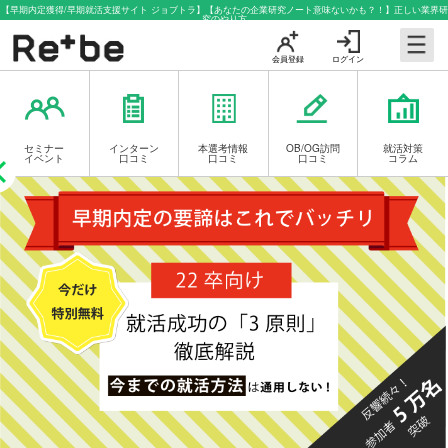
【早期内定獲得/早期就活支援サイト ジョブトラ】【あなたの企業研究ノート意味ないかも？！】正しい業界研
究のやり方
会員登録
ログイン
セミナー
インターン
本選考情報
OB/OG訪問
就活対策
イベント
口コミ
口コミ
口コミ
コラム