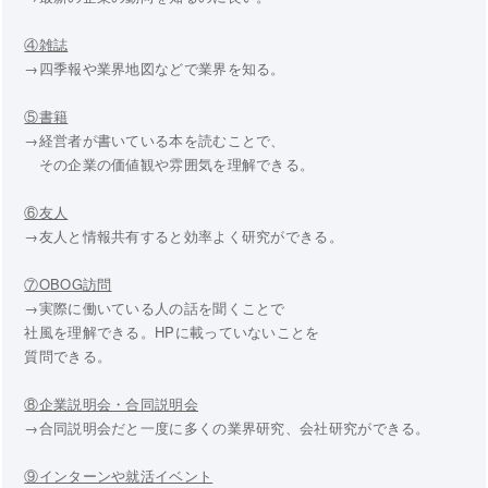
④雑誌
→四季報や業界地図などで業界を知る。
⑤書籍
→経営者が書いている本を読むことで、
その企業の価値観や雰囲気を理解できる。
⑥友人
→友人と情報共有すると効率よく研究ができる。
⑦OBOG訪問
→実際に働いている人の話を聞くことで
社風を理解できる。HPに載っていないことを
質問できる。
⑧企業説明会・合同説明会
→合同説明会だと一度に多くの業界研究、会社研究ができる。
⑨インターンや就活イベント