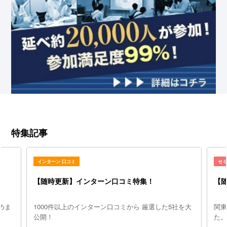
特集記事
インターン 口コミ
セ
【随時更新】インターン口コミ特集！
【
めま
1000件以上のインターン口コミから 厳選した5社を大
関
公開！
た