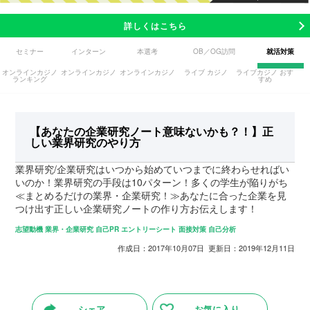
詳しくはこちら
セミナー
インターン
本選考
OB／OG訪問
就活対策
オンラインカジノ
オンラインカジノ
オンラインカジノ
ライブ カジノ
ライブカジノ おす
ランキング
すめ
【あなたの企業研究ノート意味ないかも？！】正
しい業界研究のやり方
業界研究/企業研究はいつから始めていつまでに終わらせればい
いのか！業界研究の手段は10パターン！多くの学生が陥りがち
≪まとめるだけの業界・企業研究！≫あなたに合った企業を見
つけ出す正しい企業研究ノートの作り方お伝えします！
志望動機
業界・企業研究
自己PR
エントリーシート
面接対策
自己分析
作成日：2017年10月07日 更新日：2019年12月11日
シェア
お気に入り