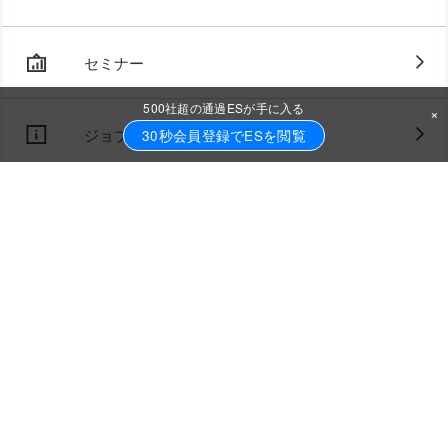
セミナー
500社超の通過ESが手に入る
×
ジョブトラとは
30秒会員登録でESを閲覧
FAQ・お問い合わせ
採用担当の方はこちら
Rebe career
ご利用規約
運営会社
プライバシーポリシー
2021年
2022年
卒業予定の方
卒業予定の方
Copyright © Realive Co., Ltd. All rights reserved.