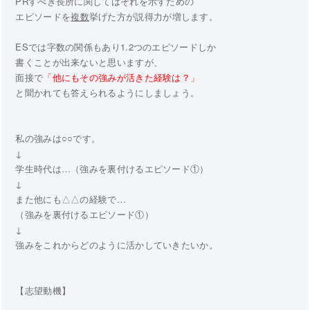
PRすべき長所に関してはそれを示すための
エピソードを
複数
挙げた方が説得力が増します。
ESでは字数の関係もあり1.2つのエピソードしか
書くことが出来ないと思いますが、
面接で
「他にもその強みが活きた経験は？」
と聞かれても答えられるようにしましょう。
私の強みは○○です。
↓
学生時代は…（強みを裏付けるエピソード①）
↓
また他にも△△の経験で…
（強みを裏付けるエピソード①）
↓
強みをこれからどのように活かしていきたいか。
【志望動機】