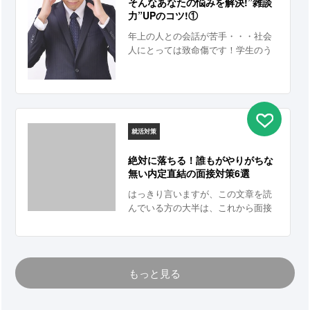
そんなあなたの悩みを解決!”雑談
力”UPのコツ!①
年上の人との会話が苦手・・・社会
人にとっては致命傷です！学生のう
ちに何とかしましょう！
就活対策
絶対に落ちる！誰もがやりがちな
無い内定直結の面接対策6選
はっきり言いますが、この文章を読
んでいる方の大半は、これから面接
に落ちるでしょう。 その理由の「ほ
とんど」はあなたのせいではありま
せん。 みなさんが受けるような誰も
が知っている企業では、内定までの
もっと見る
倍率が100倍以上あるからですし、中
小企業すら数十倍の応募者がいるか
らです。