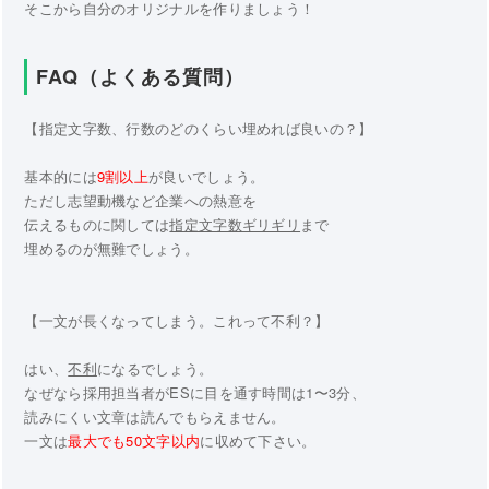
そこから自分のオリジナルを作りましょう！
FAQ（よくある質問）
【指定文字数、行数のどのくらい埋めれば良いの？】
基本的には
9割以上
が良いでしょう。
ただし志望動機など企業への熱意を
伝えるものに関しては
指定文字数ギリギリ
まで
埋めるのが無難でしょう。
【一文が長くなってしまう。これって不利？】
はい、
不利
になるでしょう。
なぜなら採用担当者がESに目を通す時間は1〜3分、
読みにくい文章は読んでもらえません。
一文は
最大でも50文字以内
に収めて下さい。