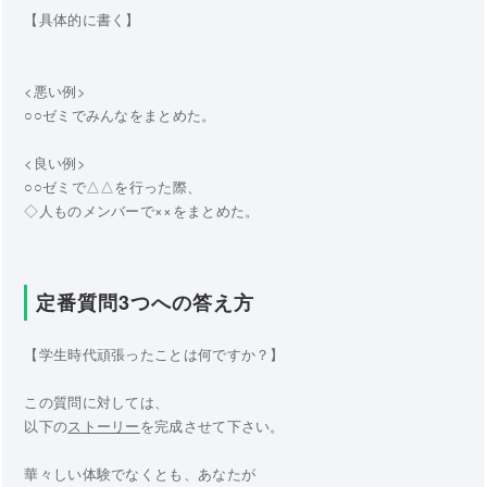
【具体的に書く】
<悪い例>
○○ゼミでみんなをまとめた。
<良い例>
○○ゼミで△△を行った際、
◇人ものメンバーで××をまとめた。
定番質問3つへの答え方
【学生時代頑張ったことは何ですか？】
この質問に対しては、
以下の
ストーリー
を完成させて下さい。
華々しい体験でなくとも、あなたが