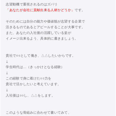
志望動機で重視されるのはズバリ
「あなたが会社に貢献出来る人材かどうか」
です。
そのためには自分の能力や価値観が志望する企業で
活きるものであるとアピールすることが大事です。
また、あなたの入社後の活躍している姿が
イメージ出来るよう、具体的に書きましょう。
貴社で○○として働き、△△したいからです。
↓
学生時代は…（きっかけとなる経験）
↓
この経験で身に着けた○○力を
貴社で活かしたいと考えています。
↓
入社後は○○し、△△をします。
このような骨組みに合わせて書いてみて、