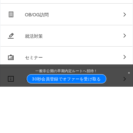
OB/OG訪問
就活対策
セミナー
一般非公開の早期内定ルートへ招待！
×
ジョブトラとは
30秒会員登録でオファーを受け取る
FAQ・お問い合わせ
採用担当の方はこちら
Rebe career
ご利用規約
運営会社
プライバシーポリシー
2021年
2022年