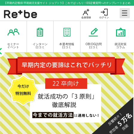
【早期内定獲得/早期就活支援サイト ジョブトラ】これでばっちり！ES定番質問へのテンプレートまとめ
会員登録
ログイン
セミナー
インターン
本選考情報
OB/OG訪問
就活対策
イベント
口コミ
口コミ
口コミ
コラム