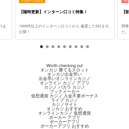
インターン 口コミ
セ
【随時更新】インターン口コミ特集！
【
めま
1000件以上のインターン口コミから 厳選した5社を大
関
公開！
た
Worth checking out
オンカジ 勝てるスロット
オンカジ出金早い
出金早いオンラインカジノ
オンライン カジノ アプリ
カジノ バカラ カジノ
ブックメーカー
仮想通貨 カジノ 入金不要ボーナス
ライブ カジノ
カジノサイト
オンカジ おすすめ
オンラインカジノ 仮想通貨
ポーカー アプリ
ポーカーアプリ
ポーカーアプリ おすすめ