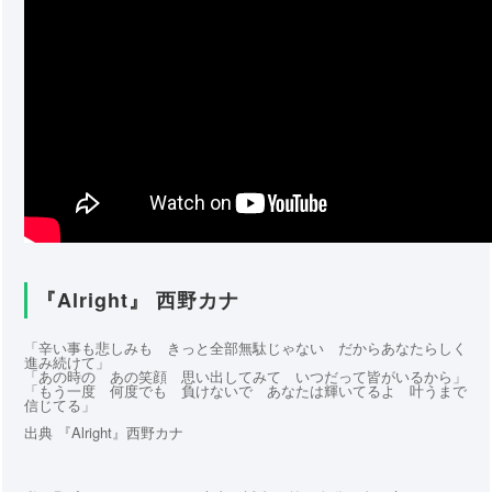
『Alright』 西野カナ
「辛い事も悲しみも きっと全部無駄じゃない だからあなたらしく
進み続けて」
「あの時の あの笑顔 思い出してみて いつだって皆がいるから」
「もう一度 何度でも 負けないで あなたは輝いてるよ 叶うまで
信じてる」
出典 『Alright』西野カナ