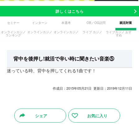
詳しくはこちら
セミナー
インターン
本選考
OB／OG訪問
就活対策
オンラインカジノ
オンラインカジノ
オンラインカジノ
ライブ カジノ
ライブカジノ おす
ランキング
すめ
背中を後押し!就活で辛い時に聞きたい音楽⑤
迷っている時、背中を押してくれる1曲です！
作成日：2015年05月21日 更新日：2019年12月11日
シェア
お気に入り