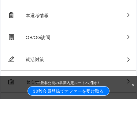
本選考情報
OB/OG訪問
就活対策
セミナー
一般非公開の早期内定ルートへ招待！
×
30秒会員登録でオファーを受け取る
ジョブトラとは
FAQ・お問い合わせ
採用担当の方はこちら
Rebe career
ご利用規約
運営会社
プライバシーポリシー