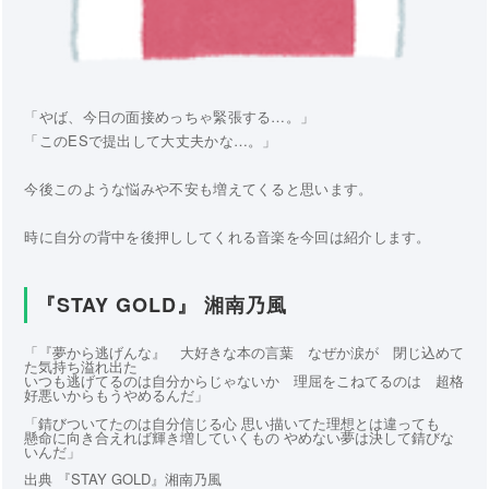
「やば、今日の面接めっちゃ緊張する…。」
「このESで提出して大丈夫かな…。」
今後このような悩みや不安も増えてくると思います。
時に自分の背中を後押ししてくれる音楽を今回は紹介します。
『STAY GOLD』 湘南乃風
「『夢から逃げんな』 大好きな本の言葉 なぜか涙が 閉じ込めて
た気持ち溢れ出た
いつも逃げてるのは自分からじゃないか 理屈をこねてるのは 超格
好悪いからもうやめるんだ」
「錆びついてたのは自分信じる心 思い描いてた理想とは違っても
懸命に向き合えれば輝き増していくもの やめない夢は決して錆びな
いんだ」
出典 『STAY GOLD』湘南乃風