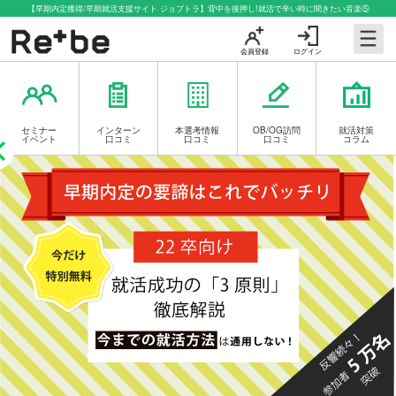
【早期内定獲得/早期就活支援サイト ジョブトラ】背中を後押し!就活で辛い時に聞きたい音楽⑤
会員登録
ログイン
セミナー
インターン
本選考情報
OB/OG訪問
就活対策
イベント
口コミ
口コミ
口コミ
コラム