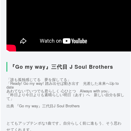
『Go my way』三代目 J Soul Brothers
「誰も孤独感じてる 夢を探してる」
「Ready! Go my way! 踏み出せば動き出す 光差した未来へUp to
date
あわてないでいつでも君らしく 心ひとつ Always with you」
「昨日より今日よりも素晴らしい明日（あす）へ 新しい自分を探し
て」
出典 『Go my way』三代目J Soul Brothers
とてもアップテンポな1曲です。自分らしく前に進もう、そう思わ
せてくれます。