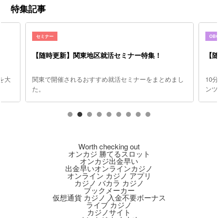
特集記事
セミナー
OB
【随時更新】関東地区就活セミナー特集！
【随
を大
関東で開催されるおすすめ就活セミナーをまとめまし
10
た。
ンツ
Worth checking out
オンカジ 勝てるスロット
オンカジ出金早い
出金早いオンラインカジノ
オンライン カジノ アプリ
カジノ バカラ カジノ
ブックメーカー
仮想通貨 カジノ 入金不要ボーナス
ライブ カジノ
カジノサイト