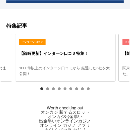
特集記事
インターン 口コミ
セ
【随時更新】インターン口コミ特集！
【
めま
1000件以上のインターン口コミから 厳選した5社を大
関
公開！
た
Worth checking out
オンカジ 勝てるスロット
オンカジ出金早い
出金早いオンラインカジノ
オンライン カジノ アプリ
カジノ バカラ カジノ