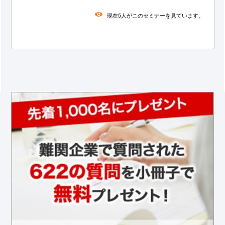
づいた企業分析・研究方法が身につ
くセミナー
現在5人がこのセミナーを見ています。