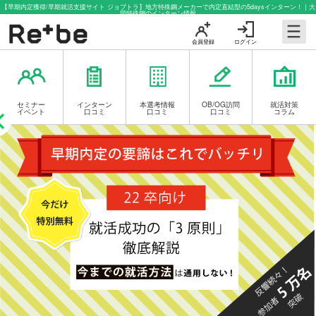
【早期内定獲得/早期就活支援サイト ジョブトラ】地方特殊鋼メーカーで内定直結型の5daysインターン！｜大
同特殊鋼のインターン情報
会員登録
ログイン
セミナー
インターン
本選考情報
OB/OG訪問
就活対策
イベント
口コミ
口コミ
口コミ
コラム