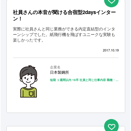
社員さんの本音が聞ける合宿型2daysインター
ン！
実際に社員さんと同じ業務ができる内定直結型のインタ
ーンシップでした。紙飛行機を飛ばすユニークな実験も
楽しかったです。
2017.10.19
企業名
日本製鋼所
短期
１週間以内
18卒
社員と同じ仕事内容
職種・業種への理解