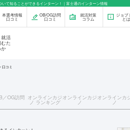
について知ることができるインターン！｜富士通のインターン情報
本選考情報
OB/OG訪問
就活対策
ジョブ
口コミ
口コミ
コラム
と
」就活
掴むた
わか
 口コミ
B／OG訪問
オンラインカジ
オンラインカジ
オンラインカ
ノ ランキング
ノ
ノ
できるインターン！