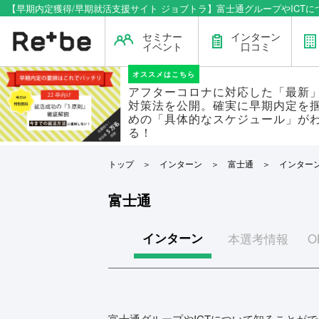
【早期内定獲得/早期就活支援サイト ジョブトラ】富士通グループやICT
セミナー
インターン
イベント
口コミ
オススメはこちら
アフターコロナに対応した「最新
対策法を公開。確実に早期内定を
めの「具体的なスケジュール」が
る！
トップ
＞
インターン
＞
富士通
＞ インターン
富士通
インターン
本選考
情報
O
富士通グループやICTについて知ることが