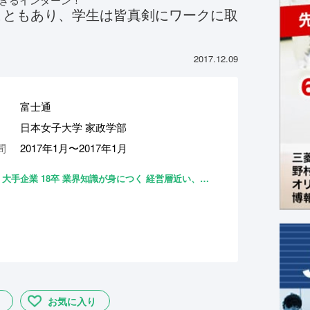
こともあり、学生は皆真剣にワークに取
2017.12.09
富士通
日本女子大学 家政学部
間
2017年1月〜2017年1月
大手企業
18卒
業界知識が身につく
経営層近い、社長同行あり
職種・業種
お気に入り