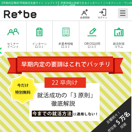
【早期内定獲得/早期就活支援サイト ジョブトラ】営業現場を体感できるインターン！｜ベネフィット・ワンの
インターン情報
会員登録
ログイン
セミナー
インターン
本選考情報
OB/OG訪問
就活対策
イベント
口コミ
口コミ
口コミ
コラム