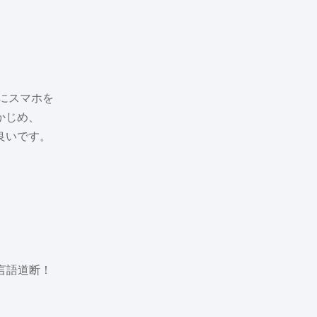
にスマホを
かじめ、
良いです。
言語道断！