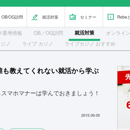
OB/OG訪問
就活対策
セミナー
Rebe
本選考
情報
OB／OG訪問
就活対策
オンライン
カジノ
ライブ カジノ
ライブカジノ おすすめ
誰も教えてくれない就活から学ぶ
もスマホマナーは学んでおきましょう！
2015.09.05