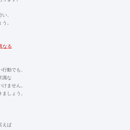
行い、
ょう。
異なる
い行動でも、
常識な
いけません。
きましょう。
言えば