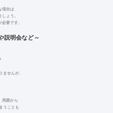
な場合は
ましょう。
が必要です。
や説明会など～
？
りませんが、
、周囲から
まうことも