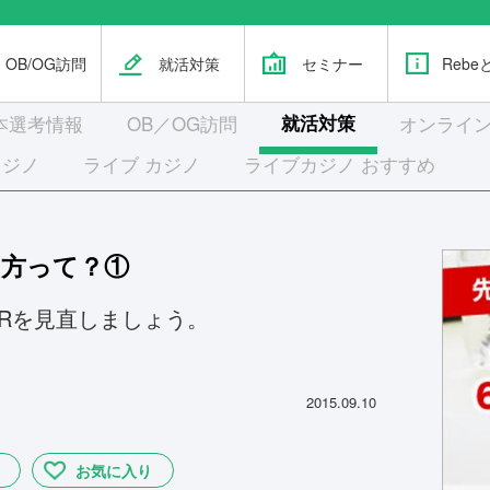
OB/OG訪問
就活対策
セミナー
Rebe
本選考
情報
OB／OG訪問
就活対策
オンライン
カジノ
ライブ カジノ
ライブカジノ おすすめ
き方って？①
Rを見直しましょう。
2015.09.10
お気に入り