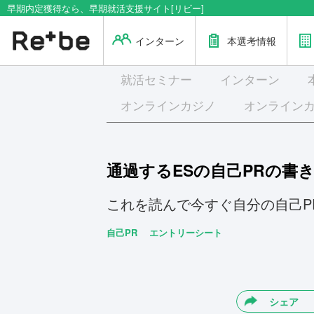
早期内定獲得なら、早期就活支援サイト[リビー]
インターン
本選考情報
就活
セミナー
インターン
オンラインカジノ
オンライン
通過するESの自己PRの書
これを読んで今すぐ自分の自己P
自己PR
エントリーシート
シェア