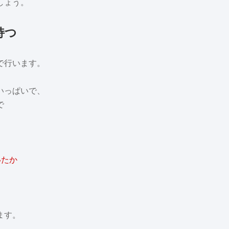
しょう。
持つ
で行います。
いっぱいで、
で
いたか
ます。