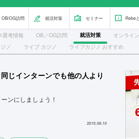
OB/OG訪問
就活対策
セミナー
Rebe
本選考
情報
OB／OG訪問
就活対策
オンライン
カジノ
ライブ カジノ
ライブカジノ おすすめ
！同じインターンでも他の人より
ターンにしましょう！
2015.09.10