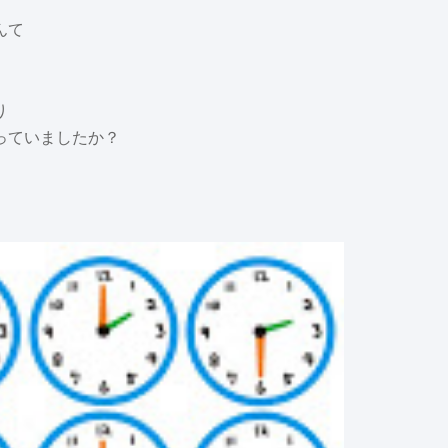
、
んて
り
っていましたか？