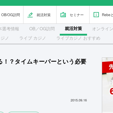
OB/OG訪問
就活対策
セミナー
Rebe
本選考
情報
OB／OG訪問
就活対策
オンライン
カジノ
ライブ カジノ
ライブカジノ おすすめ
る！？タイムキーパーという必要
2015.09.16