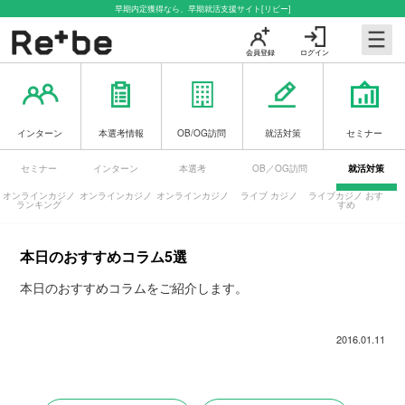
早期内定獲得なら、早期就活支援サイト[リビー]
会員登録
ログイン
インターン
本選考情報
OB/OG訪問
就活対策
セミナー
セミナー
インターン
本選考
OB／OG訪問
就活対策
オンラインカジノ
オンラインカジノ
オンラインカジノ
ライブ カジノ
ライブカジノ おす
ランキング
すめ
本日のおすすめコラム5選
本日のおすすめコラムをご紹介します。
2016.01.11