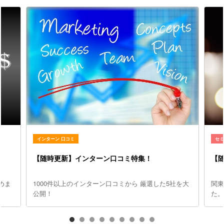
インターン 口コミ
セ
【随時更新】インターン口コミ特集！
【
めま
1000件以上のインターン口コミから 厳選した5社を大
関
公開！
た