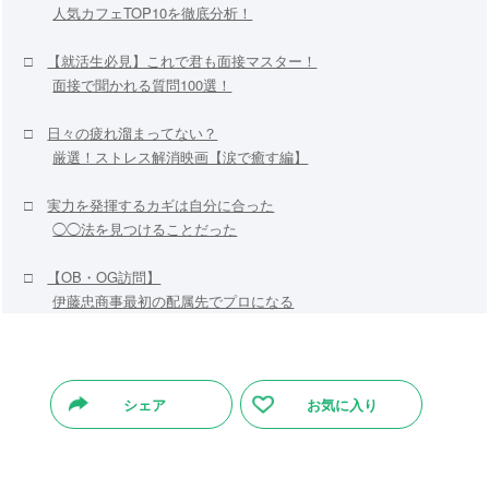
人気カフェTOP10を徹底分析！
□
【就活生必見】これで君も面接マスター！
面接で聞かれる質問100選！
□
日々の疲れ溜まってない？
厳選！ストレス解消映画【涙で癒す編】
□
実力を発揮するカギは自分に合った
◯◯法を見つけることだった
□
【OB・OG訪問】
伊藤忠商事最初の配属先でプロになる
シェア
お気に入り