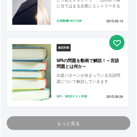
に当てはまる企業にエントリーする
ことが就活成功の秘訣です！
2015.05.13
志望動機
自己分析
就活対策
SPIの問題を動画で解説！～言語
問題とは何か～
出題パターンが決まっている言語問
題について解説していきます
2015.09.24
SPI・WEBテスト対策
もっと見る