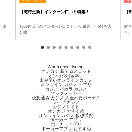
インターン 口コミ
セ
【随時更新】インターン口コミ特集！
【
めま
1000件以上のインターン口コミから 厳選した5社を大
関
公開！
た
Worth checking out
オンカジ 勝てるスロット
オンカジ出金早い
出金早いオンラインカジノ
オンライン カジノ アプリ
カジノ バカラ カジノ
ブックメーカー
仮想通貨 カジノ 入金不要ボーナス
ライブ カジノ
カジノサイト
オンカジ おすすめ
オンラインカジノ 仮想通貨
ポーカー アプリ
ポーカーアプリ
ポーカーアプリ おすすめ