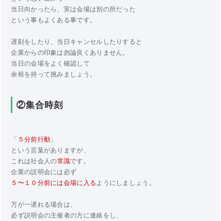
当日向かったら、実は会場は別の所だった
という事もよくある事です。
遅刻をしたり、当日キャンセルしたりすると
企業からの印象は勿論良くありません。
当日の会場をよく確認して
余裕を持って挑みましょう。
②集合時刻
「
５分前行動
」
という言葉がありますが、
これは社会人の
常識
です。
企業の説明会には必ず
５〜１０分前には会場に入る
ようにしましょう。
万が一遅れる場合は、
必ず説明会の主催者の方に連絡をし、