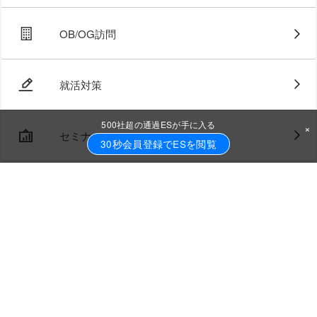
OB/OG訪問
就活対策
500社超の通過ESが手に入る
×
セミナー
30秒会員登録でESを閲覧
ジョブトラとは
FAQ・お問い合わせ
採用担当の方はこちら
Rebe career
ご利用規約
運営会社
プライバシーポリシー
2021年
2022年