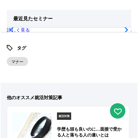
最近見たセミナー
詳しく見る
詳
タグ
マナー
他のオススメ就活対策記事
就活対策
学歴も頭も良いのに…面接で受か
る人と落ちる人の違いとは