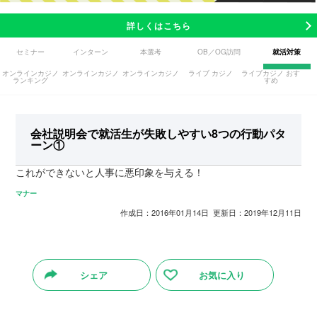
詳しくはこちら
セミナー
インターン
本選考
OB／OG訪問
就活対策
オンラインカジノ
オンラインカジノ
オンラインカジノ
ライブ カジノ
ライブカジノ おす
ランキング
すめ
会社説明会で就活生が失敗しやすい8つの行動パタ
ーン①
これができないと人事に悪印象を与える！
マナー
作成日：2016年01月14日 更新日：2019年12月11日
シェア
お気に入り