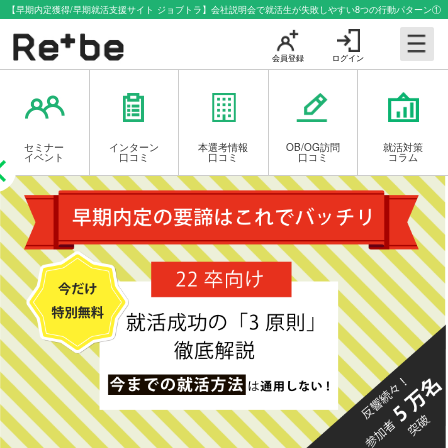
【早期内定獲得/早期就活支援サイト ジョブトラ】会社説明会で就活生が失敗しやすい8つの行動パターン①
会員登録
ログイン
セミナー
インターン
本選考情報
OB/OG訪問
就活対策
イベント
口コミ
口コミ
口コミ
コラム