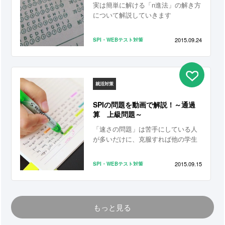
備を整えて、意欲と熱意をもって臨
実は簡単に解ける「n進法」の解き方
んでください。
について解説していきます
2015.09.24
SPI・WEBテスト対策
就活対策
SPIの問題を動画で解説！～通過
算 上級問題～
「速さの問題」は苦手にしている人
が多いだけに、克服すれば他の学生
に差をつけることができます。
2015.09.15
SPI・WEBテスト対策
もっと見る