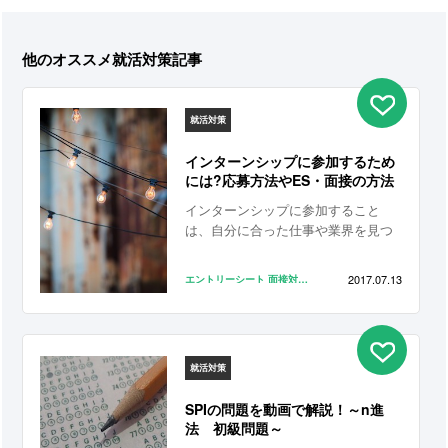
他のオススメ就活対策記事
就活対策
インターンシップに参加するため
には?応募方法やES・面接の方法
インターンシップに参加すること
は、自分に合った仕事や業界を見つ
けるために大きな意味があります。
しかし、人気のある企業や業界であ
2017.07.13
エントリーシート
面接対策
インターンシップ
るほど応募者が多く倍率が高いもの
です。 ここでは、ほかのライバルに
差をつけて試験を突破するためのポ
イントを見ていきます。エントリー
シート（ES）や履歴書の書き方、面
就活対策
接を受けるときの注意点などを踏ま
SPIの問題を動画で解説！～n進
えて、希望するインターンシップに
法 初級問題～
参加してみましょう。 しっかりと準