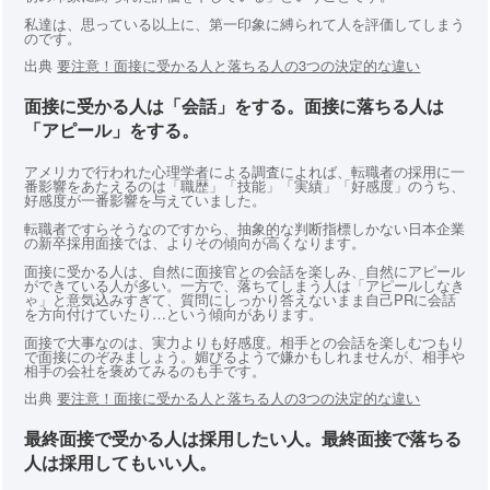
私達は、思っている以上に、第一印象に縛られて人を評価してしまう
のです。
出典
要注意！面接に受かる人と落ちる人の3つの決定的な違い
面接に受かる人は「会話」をする。面接に落ちる人は
「アピール」をする。
アメリカで行われた心理学者による調査によれば、転職者の採用に一
番影響をあたえるのは「職歴」「技能」「実績」「好感度」のうち、
好感度が一番影響を与えていました。
転職者ですらそうなのですから、抽象的な判断指標しかない日本企業
の新卒採用面接では、よりその傾向が高くなります。
面接に受かる人は、自然に面接官との会話を楽しみ、自然にアピール
ができている人が多い。一方で、落ちてしまう人は「アピールしなき
ゃ」と意気込みすぎて、質問にしっかり答えないまま自己PRに会話
を方向付けていたり…という傾向があります。
面接で大事なのは、実力よりも好感度。相手との会話を楽しむつもり
で面接にのぞみましょう。媚びるようで嫌かもしれませんが、相手や
相手の会社を褒めてみるのも手です。
出典
要注意！面接に受かる人と落ちる人の3つの決定的な違い
最終面接で受かる人は採用したい人。最終面接で落ちる
人は採用してもいい人。