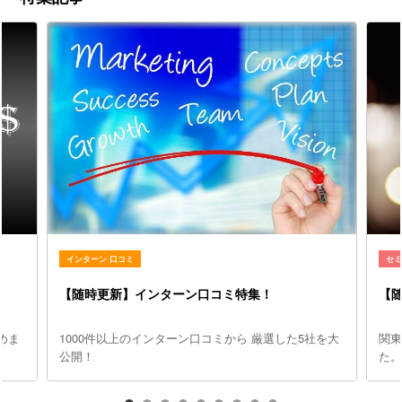
インターン 口コミ
セ
【随時更新】インターン口コミ特集！
【
めま
1000件以上のインターン口コミから 厳選した5社を大
関
公開！
た