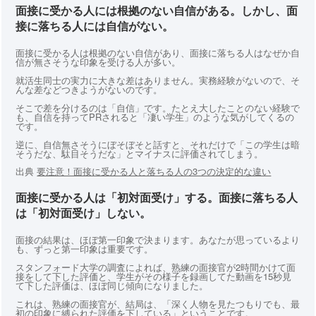
面接に受かる人には根拠のない自信がある。しかし、面
接に落ちる人には自信がない。
面接に受かる人は根拠のない自信があり、面接に落ちる人はなぜか自
信が無さそうな印象を受ける人が多い。
就活生同士の実力に大きな差はありません。実務経験がないので、そ
んな差などつきようがないのです。
そこで差を分けるのは「自信」です。たとえ大したことのない経験で
も、自信を持ってPRされると「凄い学生」のような気がしてくるの
です。
逆に、自信無さそうにぼそぼそと話すと、それだけで「この学生は暗
そうだな、駄目そうだな」とマイナスに評価されてしまう。
出典
要注意！面接に受かる人と落ちる人の3つの決定的な違い
面接に受かる人は「初対面受け」する。面接に落ちる人
は「初対面受け」しない。
面接の結果は、ほぼ第一印象で決まります。あなたが思っているより
も、ずっと第一印象は重要です。
スタンフォード大学の調査によれば、熟練の面接官が2時間かけて面
接をして下した評価と、学生がその様子を録画してた動画を15秒見
て下した評価は、ほぼ同じ傾向になりました。
これは、熟練の面接官が、結局は、「深く人物を見たつもりでも、最
初の印象に縛られた評価を下している」ということです。