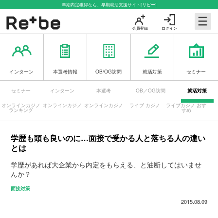
早期内定獲得なら、早期就活支援サイト[リビー]
会員登録
ログイン
インターン
本選考情報
OB/OG訪問
就活対策
セミナー
セミナー
インターン
本選考
OB／OG訪問
就活対策
オンラインカジノ
オンラインカジノ
オンラインカジノ
ライブ カジノ
ライブカジノ おす
ランキング
すめ
学歴も頭も良いのに…面接で受かる人と落ちる人の違い
とは
学歴があれば大企業から内定をもらえる、と油断してはいませ
んか？
面接対策
2015.08.09