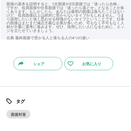
面接の基本を説明すると、1次面接や2次面接では「迷ったら合格」
ですが、役員面接や社長面接では「迷ったら落とせ」となることが多
くあります。もしかしたら、あなたは最初の面接は落ちたことはない
けど、役員面接以上は絶対に受からないタイプかもしれません。つま
り採用したいと強く思わせる特徴がないタイプということです。日本
の面接はまだまだ減点主義な企業が多いため、可もなく不可もなく人
材が大量に選考に進みます。ぜひ、採用したい人になるために、エッ
ジを立たせていきましょう。
出典 最終面接で受かる人と落ちる人の4つの違い
シェア
お気に入り
タグ
面接対策