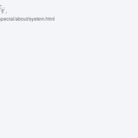
と、
ます。
/special/about/system.html
、