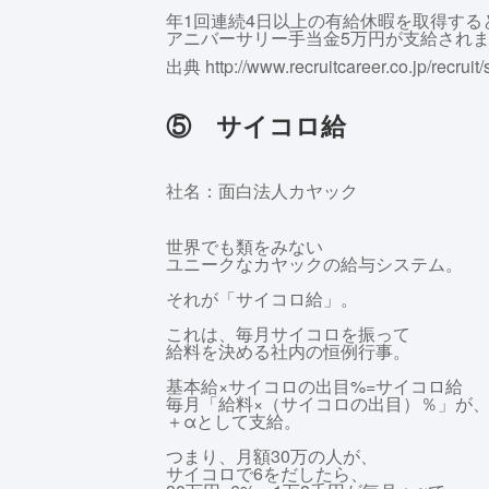
年1回連続4日以上の有給休暇を取得する
アニバーサリー手当金5万円が支給され
出典 http://www.recruitcareer.co.jp/recruit
⑤ サイコロ給
社名：面白法人カヤック
世界でも類をみない
ユニークなカヤックの給与システム。
それが「サイコロ給」。
これは、毎月サイコロを振って
給料を決める社内の恒例行事。
基本給×サイコロの出目%=サイコロ給
毎月「給料×（サイコロの出目）％」が
＋αとして支給。
つまり、月額30万の人が、
サイコロで6をだしたら、