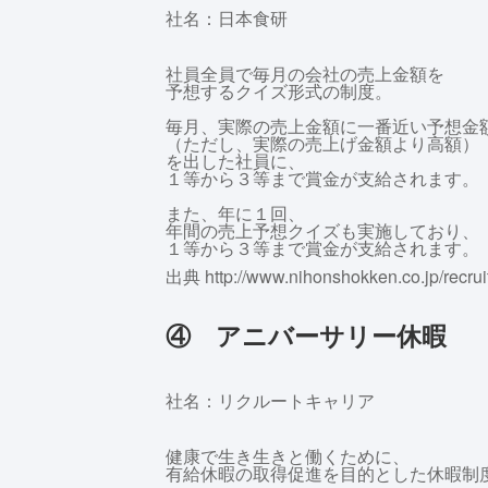
社名：日本食研
社員全員で毎月の会社の売上金額を
予想するクイズ形式の制度。
毎月、実際の売上金額に一番近い予想金
（ただし、実際の売上げ金額より高額）
を出した社員に、
１等から３等まで賞金が支給されます。
また、年に１回、
年間の売上予想クイズも実施しており、
１等から３等まで賞金が支給されます。
出典 http://www.nihonshokken.co.jp/recrui
④ アニバーサリー休暇
社名：リクルートキャリア
健康で生き生きと働くために、
有給休暇の取得促進を目的とした休暇制