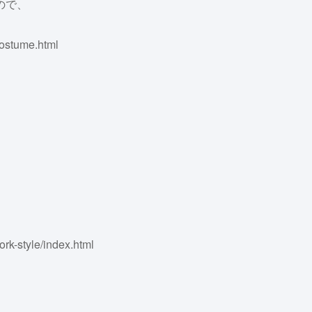
ので、
ostume.html
rk-style/index.html