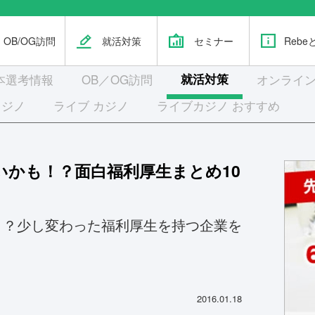
OB/OG訪問
就活対策
セミナー
Rebe
本選考
情報
OB／OG訪問
就活対策
オンライン
カジノ
ライブ カジノ
ライブカジノ おすすめ
いかも！？面白福利厚生まとめ10
！？少し変わった福利厚生を持つ企業を
2016.01.18