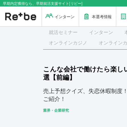
早期内定獲得なら、早期就活支援サイト[リビー]
インターン
本選考情報
就活
セミナー
インターン
オンラインカジノ
オンライン
こんな会社で働けたら楽し
選【前編】
売上予想クイズ、失恋休暇制度
ご紹介！
業界・企業研究