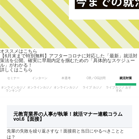
オススメはこちら
【6月末まで特別無料】アフターコロナに対応した「最新」就活対
策法を公開。確実に早期内定を掴むための「具体的なスケジュー
ル」がわかる！
詳しくはこちら
セミナー
インターン
本選考
OB／OG訪問
就活対策
オンラインカジノ
オンラインカジノ
オンラインカジノ
ライブ カジノ
ライブカジノ おす
ランキング
すめ
元教育業界の人事が執筆！就活マナー連載コラム
vol.6【面接】
先輩の失敗を繰り返さすな！面接前と当日にやるべきことと
は？