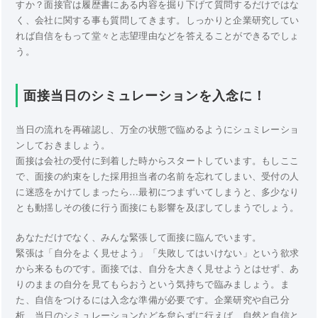
すか？面接官は履歴書にある内容を掘り下げて質問するだけではな
く、会社に関する事も質問してきます。しっかりと企業研究してい
れば自信をもって堂々と志望理由などを答えることができるでしょ
う。
面接当日のシミュレーションを入念に！
当日の流れを再確認し、万全の状態で臨めるようにシュミレーショ
ンしておきましょう。
面接は会社の受付に到着した時からスタートしています。もしここ
で、面接の約束をした採用担当者の名前を忘れてしまい、受付の人
に迷惑をかけてしまったら…最初につまずいてしまうと、多少なり
とも動揺しその後に行う面接にも影響を及ぼしてしまうでしょう。
あなただけでなく、みんな緊張して面接に臨んでいます。
緊張は「自分をよく見せよう」「失敗してはいけない」という欲求
から来るものです。面接では、自分を大きく見せようとはせず、あ
りのままの自分を見てもらおうという気持ちで臨みましょう。ま
た、自信をつけるには入念な準備が必要です。企業研究や自己分
析、当日のシミュレーションなどを怠らずに行えば、自然と自信と