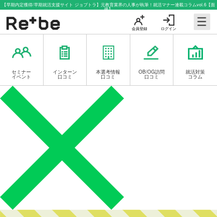
【早期内定獲得/早期就活支援サイト ジョブトラ】元教育業界の人事が執筆！就活マナー連載コラムvol.6【面
接】
会員登録
ログイン
セミナー
インターン
本選考情報
OB/OG訪問
就活対策
イベント
口コミ
口コミ
口コミ
コラム