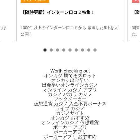
【随時更新】インターン口コミ特集！
【
めま
1000件以上のインターン口コミから 厳選した5社を大
関
公開！
た
Worth checking out
オンカジ 勝てるスロット
オンカジ出金早い
出金早いオンラインカジノ
オンライン カジノ アプリ
カジノ バカラ カジノ
ブックメーカー
仮想通貨 カジノ 入金不要ボーナス
ライブ カジノ
カジノサイト
オンカジ おすすめ
オンラインカジノ 仮想通貨
ポーカー アプリ
ポーカーアプリ
ポーカーアプリ おすすめ