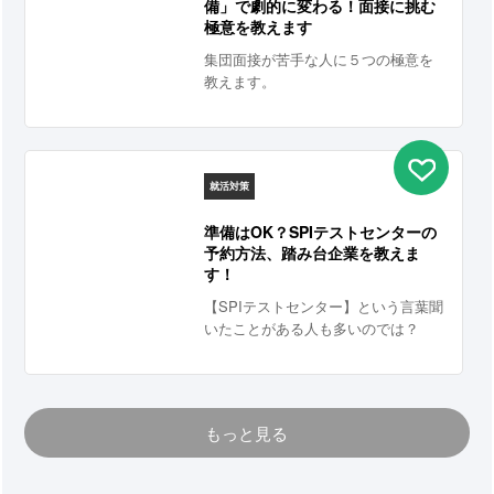
備」で劇的に変わる！面接に挑む
極意を教えます
集団面接が苦手な人に５つの極意を
教えます。
就活対策
準備はOK？SPIテストセンターの
予約方法、踏み台企業を教えま
す！
【SPIテストセンター】という言葉聞
いたことがある人も多いのでは？
「でも、実際どんな風に受験するの
かわからない。」「良い点取るコツ
とかってあるの？」という人も少な
くないはず！ 周りと差をつける秘訣
もっと見る
を伝授します！