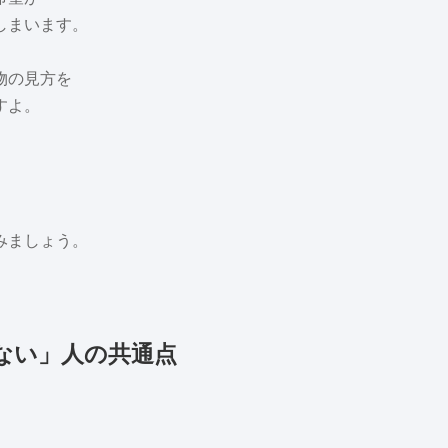
しまいます。
物の見方を
すよ。
。
みましょう。
。
ない」人の共通点