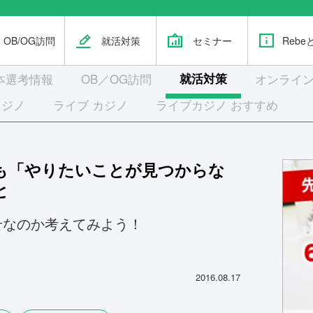
OB/OG訪問
就活対策
セミナー
Rebe
本選考
情報
OB／OG訪問
就活対策
オンライン
カジノ
ライブ カジノ
ライブカジノ おすすめ
も「やりたいことが見つからな
と
せなのか考えてみよう！
2016.08.17