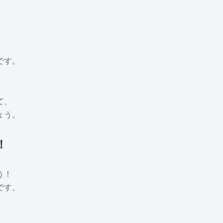
です。
。
て、
ょう。
！
う！
です。