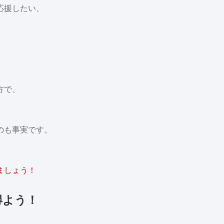
応援したい、
方で、
、
のも事実です。
ましょう！
得よう！