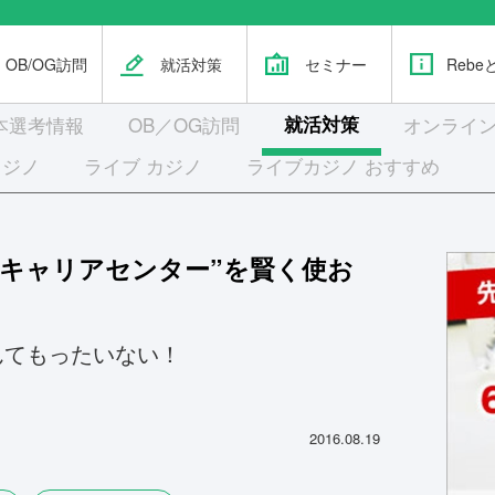
OB/OG訪問
就活対策
セミナー
Rebe
本選考
情報
OB／OG訪問
就活対策
オンライン
カジノ
ライブ カジノ
ライブカジノ おすすめ
”キャリアセンター”を賢く使お
んてもったいない！
2016.08.19