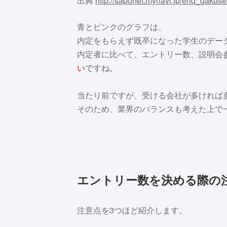
出典
http://saponet.mynavi.jp/enq_gakuse
青とピンクのグラフは、
内定をもらえず既卒になった学生のデー
内定者に比べて、エントリー数、説明会
い
ですね。
当たり前ですが、受ける会社が多ければ
そのため、業界のバランスも考えた上で
エントリー数を決める際の
注意点を3つほど紹介します。