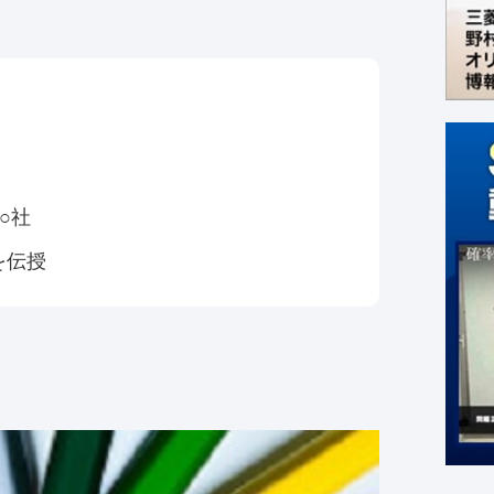
○社
を伝授