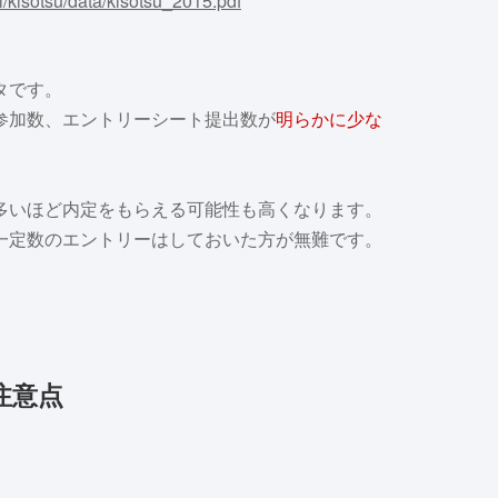
i/kisotsu/data/kisotsu_2015.pdf
タです。
参加数、エントリーシート提出数が
明らかに少な
多いほど内定をもらえる可能性も高くなります。
一定数のエントリーはしておいた方が無難です。
注意点