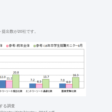
。
ト提出数が20社です。
関する調査