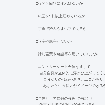
□設問と回答にずれはないか
□紙面を9割以上埋めているか
□丁寧で読みやすい字であるか
□誤字や脱字がないか
□話し言葉や略語等を用いていないか
□エントリーシート全体を通して、
自分自身が立体的に浮かび上がってく
（自分なりの視点や意見、工夫があり
あなたという個人がイメージできる
□全体として自身の強み（特徴）と
仕事との接点が見いだせているか。