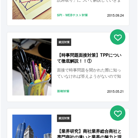
す
2015.09.24
SPI・WEBテスト対策
就活対策
【時事問題面接対策】TPPについ
て徹底解説！！①
面接で時事問題を聞かれた際に知っ
ていなければ答えようがないので知
識をつけておくことが必要です
2015.05.21
面接対策
就活対策
【業界研究】商社業界総合商社と
専門商社の違いと業界の魅力と現