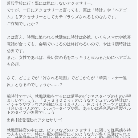
普段学校に行く際には気にしないアクセサリー。
ですが、一口にアクセサリーと言っても、実は「時計」や「ヘアゴ
ム」もアクセサリーとしてカテゴラウズされるものなんです。
ご存知でしたか？
とは言え、時間に追われる就活生に時計は必携。いくらスマホや携帯
電話が合っても、会場でいじるのは格好わるいので、やはり腕時計は
必要です。
また、女性であれば、長い髪の毛をスッキリと束ねるためにヘアゴム
も必須。
さて、どこまでが「許される範囲」でどこからが「華美・マナー違
反」となるのでしょうか……？
腕時計ですが、就職活動をするには薄手のビジネスタイプのものが望
ましいでしょう。「Ｇ－ＳＨＯＣＫ」のようなカジュアルな時計はワ
イシャツやブラウスの袖に収まりませんし、何よりもスーツとはあま
り合いませんので、シルバータイプや黒、あるいは茶色系の革製ベル
トのタイプが無難でしょう
出典 [就活活動のアクセサリー]
就職面接官の中には、ピアスなどのアクセサリーに関して嫌悪感を持
つ人もいます。特に年配の面接官にそのような方が多く見受けられま
す。就職活動は最終面接に近くなればなるほど、年配の面接官が担当