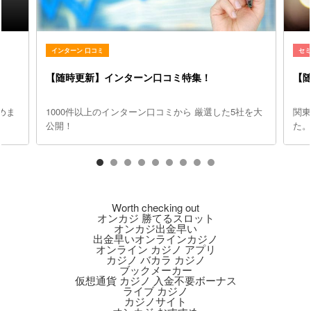
インターン 口コミ
セ
【随時更新】インターン口コミ特集！
【
めま
1000件以上のインターン口コミから 厳選した5社を大
関
公開！
た
Worth checking out
オンカジ 勝てるスロット
オンカジ出金早い
出金早いオンラインカジノ
オンライン カジノ アプリ
カジノ バカラ カジノ
ブックメーカー
仮想通貨 カジノ 入金不要ボーナス
ライブ カジノ
カジノサイト