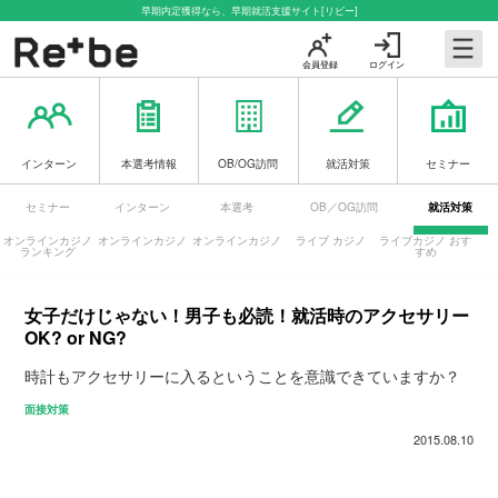
早期内定獲得なら、早期就活支援サイト[リビー]
会員登録
ログイン
インターン
本選考情報
OB/OG訪問
就活対策
セミナー
セミナー
インターン
本選考
OB／OG訪問
就活対策
オンラインカジノ
オンラインカジノ
オンラインカジノ
ライブ カジノ
ライブカジノ おす
ランキング
すめ
女子だけじゃない！男子も必読！就活時のアクセサリー
OK? or NG?
時計もアクセサリーに入るということを意識できていますか？
面接対策
2015.08.10