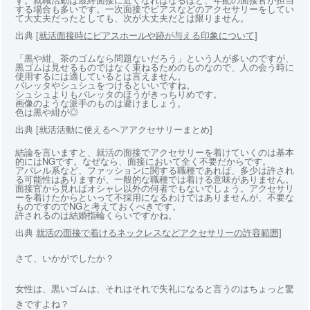
する場合も多いです。一次面接でピアスなどのアクセサリーをしてい
て大丈夫だったとしても、次が大丈夫だとは限りません。
出典
[就活面接時にピアスホールや跡が与える印象について]
「黒や紺、茶のゴムなら問題ないだろう」という人が多いのですが、
黒ゴムは見せるものではなく束ねるためのものなので、人の会う時に
使用するには適しているとは言えません。
バレッタやシュシュをつけるといいですね。
シュシュよりもバレッタのほうがきっちりめです。
画像のような派手のものは避けましょう。
色は黒や紺が◎
出典 [就活活動に使えるヘアアクセサリーまとめ]
結論を言いますと、就活の面接でアクセサリーを着けていくのは基本
的にはNGです。なぜなら、面接において全く不要だからです。
アパレル系など、ファッションに関する職種であれば、多少は許され
る可能性はありますが、一般的な職種では着ける意味がありません。
面接官から見ればオシャレ以外の何者でもないでしょう。アクセサリ
ーを着けたからといって不採用になるわけではありませんが、不要な
ものですのでNGと考えておくべきです。
許されるのは結婚指輪くらいですかね。
出典
就活の面接で着けるネックレスなどアクセサリーの許容範囲]
さて、いかがでしたか？
女性は、黒いゴムは、それはそれで失礼になると言うのはちょっと驚
きですよね？