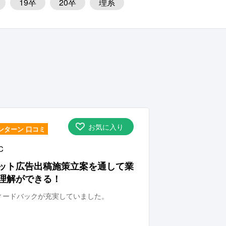
19卒
20卒
理系
業スキルが身につく
く
ロジカルシンキングが身につく
く
できる
社員と同じ仕事内容
フィードバックが充実
お気に入り
ンターン 口コミ
ィブあり
内定直結
C
ット広告出稿施策立案を通して業
理解ができる！
ィードバックが充実していました。