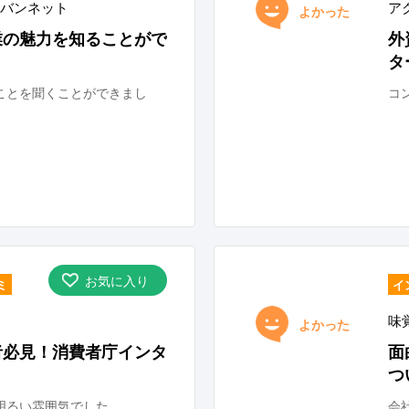
バンネット
ア
よかった
業の魅力を知ることがで
外
タ
ことを聞くことができまし
コ
お気に入り
ミ
イ
味
よかった
者必見！消費者庁インタ
面
つ
明るい雰囲気でした。
会