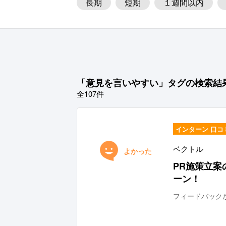
長期
短期
１週間以内
社会人としての自覚が身につく
マネジメントスキルが身につく
ビジネスマナーが身につく
プロ
「意見を言いやすい」タグの検索結
Webサービス／アプリ開発ができる
全107件
優秀な社員と働ける、学べる
マ
インターン 口コ
出社スケジュールが柔軟
意見を
ベクトル
よかった
PR施策立案
ーン！
フィードバック