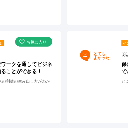
お気に入り
ミ
イ
とても
明
よかった
業ワークを通してビジネ
保
知ることができる！
で
スの利益の生み出し方がわか
と