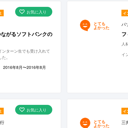
お気に入り
ミ
イ
とても
パ
よかった
つながるソフトバンクの
フ
！
人
インターン生でも受け入れて
イ
した。
2016年8月〜2016年8月
お気に入り
ミ
イ
とても
行
三
よかった