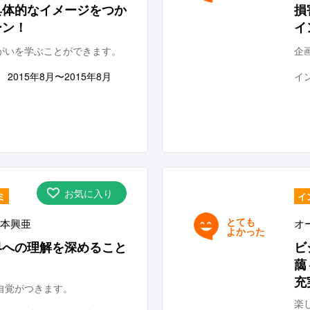
具体的なイメージをつか
損
ーン！
イ
がいを学ぶことができます。
企
2015年8月〜2015年8月
イ
お気に入り
ミ
イ
とても
本興亜
オ
よかった
界への理解を深めること
ビ
！
藹
充
自覚がつきます。
楽