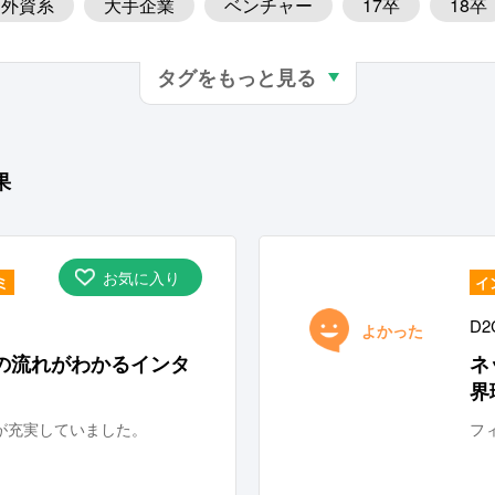
外資系
大手企業
ベンチャー
17卒
18卒
業界知識が身につく
デザインスキルが身につく
営
タグをもっと見る
起業ノウハウが身につく
マーケティングスキルが身につ
グラミングスキルが身につく
企画／提案スキルが身につ
果
経営層近い、社長同行あり
新規事業立ち上げが経験
ネジメント経験できる
教育プログラム充実
面談／
お気に入り
ミ
イ
言いやすい
職種・業種への理解
報酬・インセンテ
D2
よかった
の流れがわかるインタ
ネ
界
が充実していました。
フ