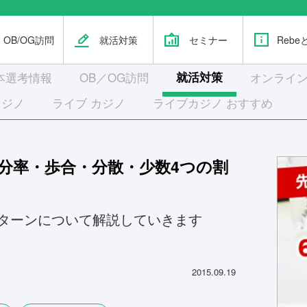
OB/OG訪問
就活対策
セミナー
Rebe
本選考
情報
OB／OG訪問
就活対策
オンライン
カジノ
ライブ カジノ
ライブカジノ おすすめ
百分率・歩合・分散・少数4つの割
ターンについて解説していきます
2015.09.19