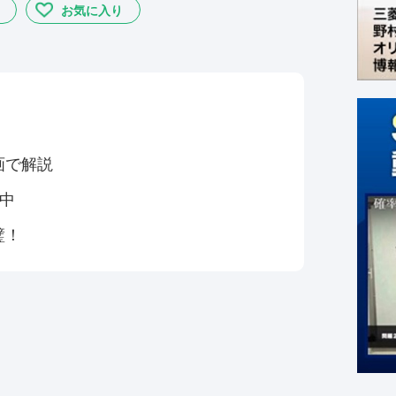
お気に入り
画で解説
催中
璧！