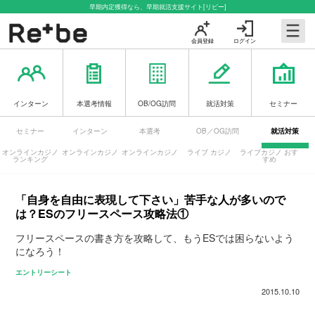
早期内定獲得なら、早期就活支援サイト[リビー]
会員登録
ログイン
インターン
本選考情報
OB/OG訪問
就活対策
セミナー
セミナー
インターン
本選考
OB／OG訪問
就活対策
オンラインカジノ
オンラインカジノ
オンラインカジノ
ライブ カジノ
ライブカジノ おす
ランキング
すめ
「自身を自由に表現して下さい」苦手な人が多いので
は？ESのフリースペース攻略法①
フリースペースの書き方を攻略して、もうESでは困らないよう
になろう！
エントリーシート
2015.10.10