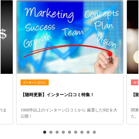
インターン 口コミ
セ
【随時更新】インターン口コミ特集！
【
めま
1000件以上のインターン口コミから 厳選した5社を大
関
公開！
た