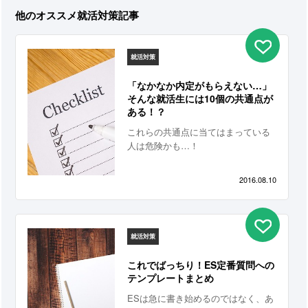
他のオススメ就活対策記事
就活対策
「なかなか内定がもらえない…」
そんな就活生には10個の共通点が
ある！？
これらの共通点に当てはまっている
人は危険かも…！
2016.08.10
就活対策
これでばっちり！ES定番質問への
テンプレートまとめ
ESは急に書き始めるのではなく、あ