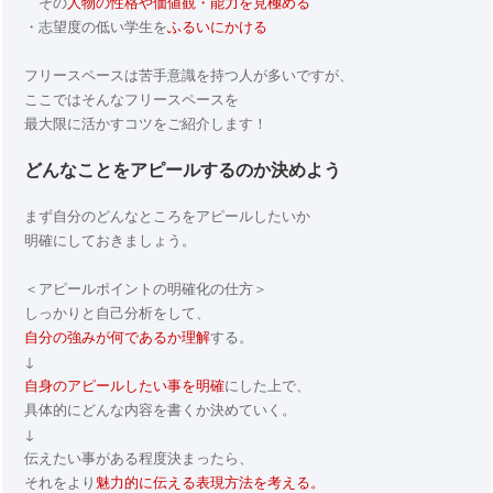
その
人物の性格や価値観・能力を見極める
・志望度の低い学生を
ふるいにかける
フリースペースは苦手意識を持つ人が多いですが、
ここではそんなフリースペースを
最大限に活かすコツをご紹介します！
どんなことをアピールするのか決めよう
まず自分のどんなところをアピールしたいか
明確にしておきましょう。
＜アピールポイントの明確化の仕方＞
しっかりと自己分析をして、
自分の強みが何であるか理解
する。
↓
自身のアピールしたい事を明確
にした上で、
具体的にどんな内容を書くか決めていく。
↓
伝えたい事がある程度決まったら、
それをより
魅力的に伝える表現方法を考える。