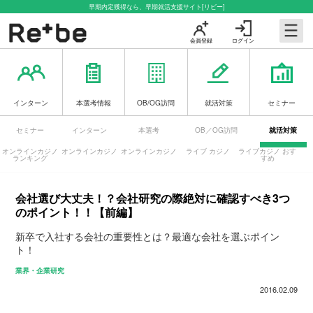
早期内定獲得なら、早期就活支援サイト[リビー]
会員登録
ログイン
インターン
本選考情報
OB/OG訪問
就活対策
セミナー
セミナー
インターン
本選考
OB／OG訪問
就活対策
オンラインカジノ
オンラインカジノ
オンラインカジノ
ライブ カジノ
ライブカジノ おす
ランキング
すめ
会社選び大丈夫！？会社研究の際絶対に確認すべき3つ
のポイント！！【前編】
新卒で入社する会社の重要性とは？最適な会社を選ぶポイン
ト！
業界・企業研究
2016.02.09