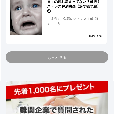
日々の疲れ溜まってない？厳選！
ストレス解消映画【涙で癒す編】
①
「涙活」で就活のストレスを解消し
ていこう！
2015.12.31
もっと見る