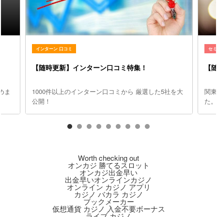
インターン 口コミ
セ
【随時更新】インターン口コミ特集！
【
めま
1000件以上のインターン口コミから 厳選した5社を大
関
公開！
た
Worth checking out
オンカジ 勝てるスロット
オンカジ出金早い
出金早いオンラインカジノ
オンライン カジノ アプリ
カジノ バカラ カジノ
ブックメーカー
仮想通貨 カジノ 入金不要ボーナス
ライブ カジノ