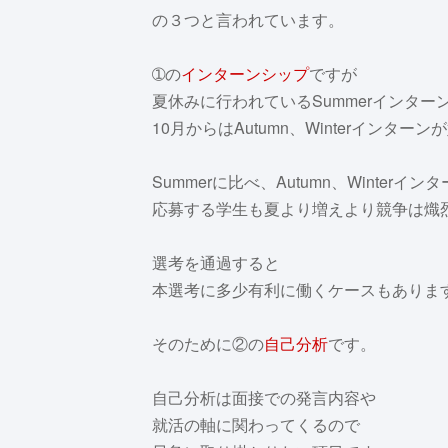
の３つと言われています。
➀の
インターンシップ
ですが
夏休みに行われているSummerインター
10月からはAutumn、Winterインター
Summerに比べ、Autumn、Winterイン
応募する学生も夏より増えより競争は熾
選考を通過すると
本選考に多少有利に働くケースもありま
そのために②の
自己分析
です。
自己分析は面接での発言内容や
就活の軸に関わってくるので