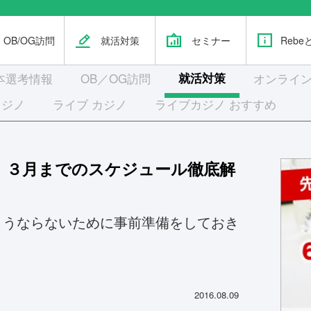
OB/OG訪問
就活対策
セミナー
Rebe
本選考
情報
OB／OG訪問
就活対策
オンライン
カジノ
ライブ カジノ
ライブカジノ おすすめ
．３月までのスケジュール徹底解
こうならないために事前準備をしておき
2016.08.09