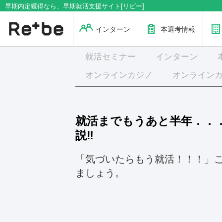
早期内定獲得なら、早期就活支援サイト[リビー]
インターン
本選考情報
就活
セミナー
インターン
オンラインカジノ
オンライン
就活までもうあと半年．．
説‼
「気づいたらもう就活！！！」
ましょう。