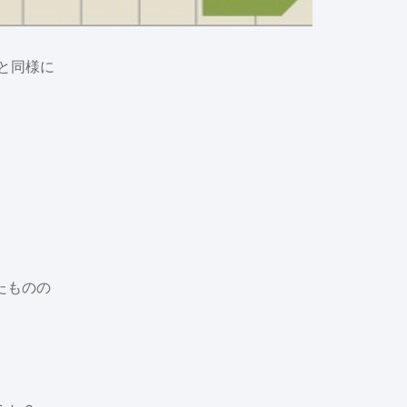
卒と同様に
たものの
」