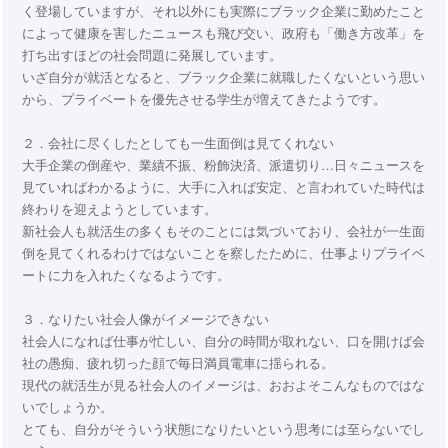
く登場していますが、それ以外にも実際にブラック企業に勤めたこと
によって健康を害したニュースも飛び交い、政府も「働き方改革」を
打ち出すほどの社会問題に発展しています。
いざ自分が就活となると、ブラック企業に就職したくないという思い
から、プライベートを優先させる学生が増えてきたようです。
２．会社に尽くしたとしても一生面倒は見てくれない
大手企業の倒産や、業績不振、粉飾決済、派遣切り…日々ニュースを
見ていればわかるように、大手に入れば安定、と言われていた時代は
終わりを迎えようとしています。
新社会人も就活生の多くもそのことには気づいており、会社が一生面
倒を見てくれるわけではないことを察したために、仕事よりプライベ
ートに力を入れたくなるようです。
３．なりたい社会人像がイメージできない
社会人になれば仕事が忙しい、自分の時間が取れない、口を開けば会
社の愚痴、疲れ切った顔で毎日満員電車に揺られる。
現代の就活生が見る社会人のイメージは、おおよそこんなものではな
いでしょうか。
とても、自分がそういう状態になりたいという思考には至らないでし