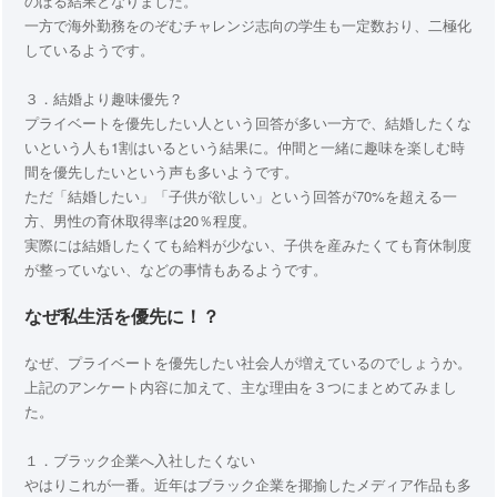
のぼる結果となりました。
一方で海外勤務をのぞむチャレンジ志向の学生も一定数おり、二極化
しているようです。
３．結婚より趣味優先？
プライベートを優先したい人という回答が多い一方で、結婚したくな
いという人も1割はいるという結果に。仲間と一緒に趣味を楽しむ時
間を優先したいという声も多いようです。
ただ「結婚したい」「子供が欲しい」という回答が70%を超える一
方、男性の育休取得率は20％程度。
実際には結婚したくても給料が少ない、子供を産みたくても育休制度
が整っていない、などの事情もあるようです。
なぜ私生活を優先に！？
なぜ、プライベートを優先したい社会人が増えているのでしょうか。
上記のアンケート内容に加えて、主な理由を３つにまとめてみまし
た。
１．ブラック企業へ入社したくない
やはりこれが一番。近年はブラック企業を揶揄したメディア作品も多