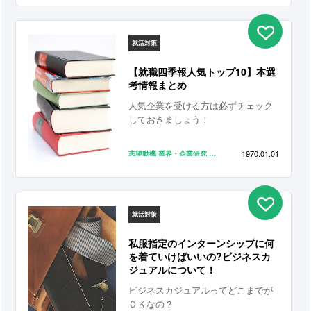
意するなら、自分の思いのこもった
志望動機を用意しましょう。
就活対策
【就職四季報人気トップ10】本選
考情報まとめ
人気企業を受ける方は必ずチェック
しておきましょう！
1970.01.01
志望動機
業界・企業研究
自己PR
エントリーシート
面接
就活対策
私服指定のインターンシップに何
を着ていけばいいの?ビジネスカ
ジュアルについて！
ビジネスカジュアルってどこまでが
ＯＫなの？