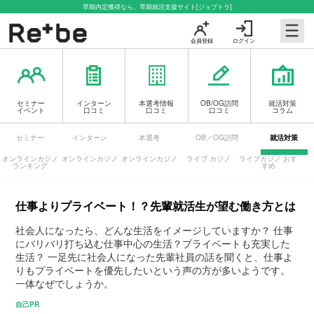
早期内定獲得なら、早期就活支援サイト[ジョブトラ]
会員登録
ログイン
セミナー
インターン
本選考情報
OB/OG訪問
就活対策
イベント
口コミ
口コミ
口コミ
コラム
セミナー
インターン
本選考
OB／OG訪問
就活対策
オンラインカジノ
オンラインカジノ
オンラインカジノ
ライブ カジノ
ライブカジノ おす
ランキング
すめ
仕事よりプライベート！？先輩就活生が望む働き方とは
社会人になったら、どんな生活をイメージしていますか？ 仕事
にバリバリ打ち込む仕事中心の生活？プライベートも充実した
生活？ 一足先に社会人になった先輩社員の話を聞くと、仕事よ
りもプライベートを優先したいという声の方が多いようです。
一体なぜでしょうか。
自己PR