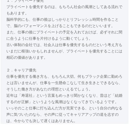
１．プライベート優先
プライベートを優先するのは、もちろん社会の風潮としてある流れで
もあります。
脳科学的にも、仕事の後はしっかりとリフレッシュ時間を作ること
で、脳のパフォーマンスを上げることもできるのだといいます。
また、仕事の後にプライベートの予定を入れておけば、必ずそれに間
に合うように仕事を片付けるように動くでしょう。
古い体制の会社では、社会人は仕事を優先するものだという考え方も
いまだに根強いかもしれませんが、プライベートを優先することには
相応の価値があります。
２．キャリア優先
仕事を優先する働き方も、もちろん大切。何もブラック企業に勤めろ
とは言いませんが、仕事を一生懸命こなして生き生きとできるなら、
そうした働き方があなたの理想といえるでしょう。
近年は「寿退社」という言葉もめっきり聞かなくなり、昔ほど「結婚
するのが正解」というような風潮はなくなってきているようです。
いっそのこと仕事に打ち込んだ方が充実できる、という自分の内なる
声に気づいたのなら、その声に従ってキャリアアップの道を志すの
は、今からでも決して遅くはありません。