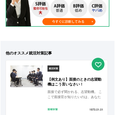
他のオススメ就活対策記事
就活対策
【例文あり】面接のときの志望動
機はこう言いなさい！
面接で必ず聞かれる、志望動機。 こ
こで面接官が知りたいのは、あなた
の志望する理由はもちろんのこと、
あなたがどのような考えの持ち主な
1970.01.01
面接対策
のか、ということです。 定型文を用