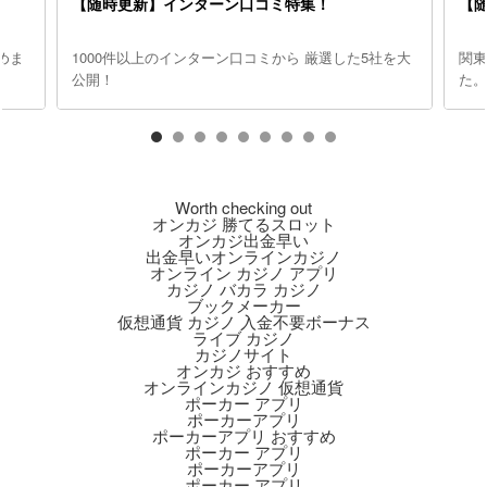
【随時更新】インターン口コミ特集！
【
めま
1000件以上のインターン口コミから 厳選した5社を大
関
公開！
た
Worth checking out
オンカジ 勝てるスロット
オンカジ出金早い
出金早いオンラインカジノ
オンライン カジノ アプリ
カジノ バカラ カジノ
ブックメーカー
仮想通貨 カジノ 入金不要ボーナス
ライブ カジノ
カジノサイト
オンカジ おすすめ
オンラインカジノ 仮想通貨
ポーカー アプリ
ポーカーアプリ
ポーカーアプリ おすすめ
ポーカー アプリ
ポーカーアプリ
ポーカー アプリ