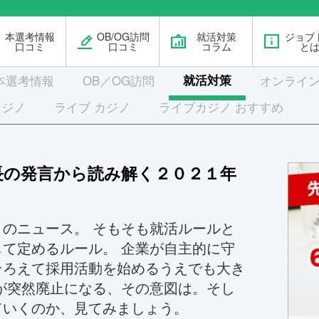
本選考情報
OB/OG訪問
就活対策
ジョブ
口コミ
口コミ
コラム
と
本選考
情報
OB／OG訪問
就活対策
オンライン
カジノ
ライブ カジノ
ライブカジノ おすすめ
長の発言から読み解く２０２１年
のニュース。 そもそも就活ルールと
て定めるルール。 企業が自主的に守
そろえて採用活動を始めるうえでも大き
が突然廃止になる、その意図は。そし
ていくのか、見てみましょう。