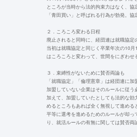
ところが当時から法的拘束力はなく、協
「青田買い」と呼ばれる行為が勃発。協定
２．ころころ変わる日程
廃止されると同時に、経団連は就職協定
当初は就職協定と同じく卒業年次の10月
はころころと変わって、世間をにぎわせ
３．束縛性がないために賛否両論も
「就職協定」「倫理憲章」は経団連に加盟
加盟していない企業はそのルールに従う
加えて、加盟していたとしても法的な効
めるところもあれば全く無視して進める
平等に選考を進めるためのルールが却っ
り、就活ルールの有無に関しては賛否両