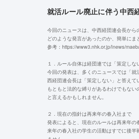
就活ルール廃止に伴う中西
今回のニュースは、中西経団連会長から
どのような発言があったのか、簡単にま
参考：https://www3.nhk.or.jp/lnews/maeb
１．ルール自体は経団連では「策定しな
今回の発表は、多くのニュースでは「就
西経団連会長は「策定しない」と答えて
もともと法的な縛りがあるわけでもない
と言えるかもしれません。
２．現在の指針は再来年の春入社まで
発表によると、現在のルールは再来年の
来年の春入社の学生の活動はすでに後半
ません。