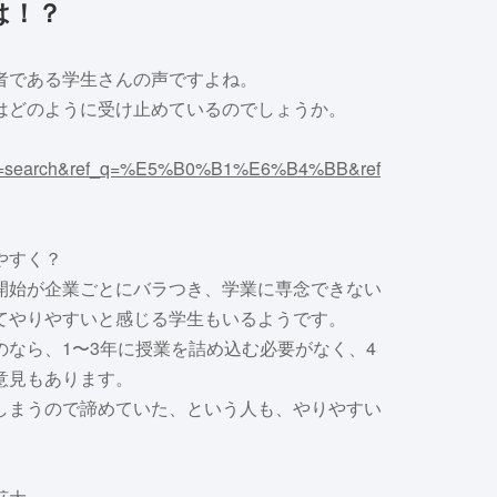
は！？
者である学生さんの声ですよね。
はどのように受け止めているのでしょうか。
?ref=search&ref_q=%E5%B0%B1%E6%B4%BB&ref
やすく？
開始が企業ごとにバラつき、学業に専念できない
てやりやすいと感じる学生もいるようです。
なら、1〜3年に授業を詰め込む必要がなく、4
意見もあります。
しまうので諦めていた、という人も、やりやすい