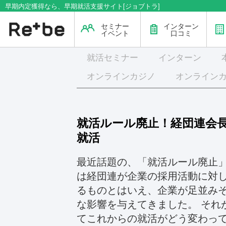
早期内定獲得なら、早期就活支援サイト[ジョブトラ]
セミナー
インターン
イベント
口コミ
就活
セミナー
インターン
オンラインカジノ
オンライン
就活ルール廃止！経団連会
就活
最近話題の、「就活ルール廃止」
は経団連が企業の採用活動に対し
るものとはいえ、企業が足並み
な影響を与えてきました。 それ
てこれからの就活がどう変わっ