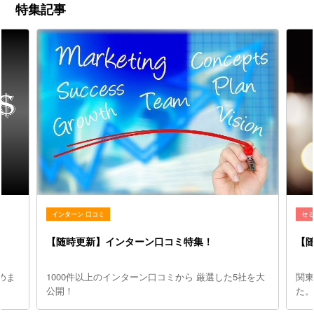
特集記事
インターン 口コミ
セ
【随時更新】インターン口コミ特集！
【
めま
1000件以上のインターン口コミから 厳選した5社を大
関
公開！
た