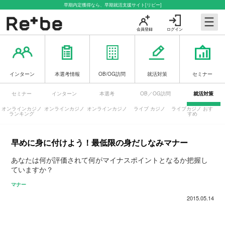
早期内定獲得なら、早期就活支援サイト[リビー]
会員登録
ログイン
インターン
本選考情報
OB/OG訪問
就活対策
セミナー
セミナー
インターン
本選考
OB／OG訪問
就活対策
オンラインカジノ
オンラインカジノ
オンラインカジノ
ライブ カジノ
ライブカジノ おす
ランキング
すめ
早めに身に付けよう！最低限の身だしなみマナー
あなたは何が評価されて何がマイナスポイントとなるか把握し
ていますか？
マナー
2015.05.14