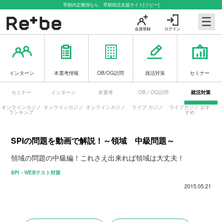
早期内定獲得なら、早期就活支援サイト[リビー]
会員登録
ログイン
インターン
本選考情報
OB/OG訪問
就活対策
セミナー
セミナー
インターン
本選考
OB／OG訪問
就活対策
オンラインカジノ
オンラインカジノ
オンラインカジノ
ライブ カジノ
ライブカジノ おす
ランキング
すめ
SPIの問題を動画で解説！～領域 中級問題～
領域の問題の中級編！これさえ出来れば領域は大丈夫！
SPI・WEBテスト対策
2015.05.21