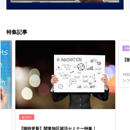
特集記事
OB
【随
10
ンツ
セミナー
【随時更新】関東地区就活セミナー特集！