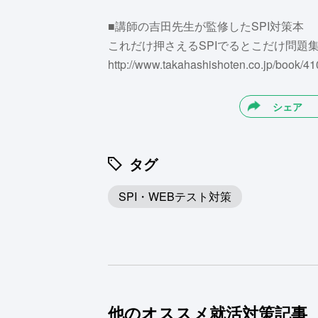
■講師の吉田先生が監修したSPI対策本
これだけ押さえるSPIでるとこだけ問題
http://www.takahashishoten.co.jp/book/41
シェア
タグ
SPI・WEBテスト対策
他のオススメ就活対策記事