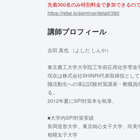
先着300名のみ特別料金で参加できるの
https://rebe.jp/seminar/detail/380
講師プロフィール
吉田 真也 （よしだ しんや）
東京農工大学大学院工学府応用化学専攻
現在は株式会社SHINRI代表取締役とし
職活動生への筆記試験対策講座・教職員
る。
2012年夏にSPI対策本を執筆。
■大学内SPI対策実績
長岡造形大学、東京純心女子大学、尚美
相模女子大学