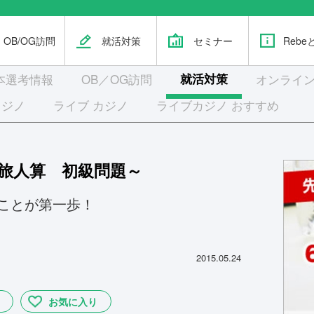
OB/OG訪問
就活対策
セミナー
Rebe
本選考
情報
OB／OG訪問
就活対策
オンライン
カジノ
ライブ カジノ
ライブカジノ おすすめ
～旅人算 初級問題～
ことが第一歩！
2015.05.24
お気に入り