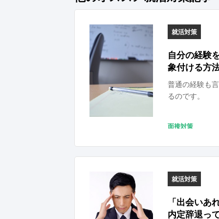
就活対策
自分の経験
象付ける方
普通の経験も言
るのです。
面接対策
就活対策
「出会いあ
内定辞退っ