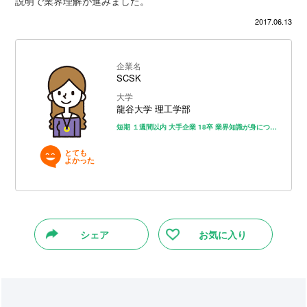
説明で業界理解が進みました。
2017.06.13
企業名
SCSK
大学
龍谷大学 理工学部
短期
１週間以内
大手企業
18卒
業界知識が身につく
ロジカル
とても
よかった
シェア
お気に入り