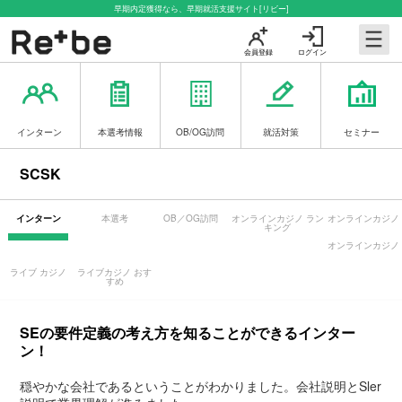
早期内定獲得なら、早期就活支援サイト[リビー]
会員登録
ログイン
インターン
本選考情報
OB/OG訪問
就活対策
セミナー
SCSK
インターン
本選考
OB／OG訪問
オンラインカジノ ラン
オンラインカジノ
キング
オンラインカジノ
ライブ カジノ
ライブカジノ おす
すめ
SEの要件定義の考え方を知ることができるインター
ン！
穏やかな会社であるということがわかりました。会社説明とSler