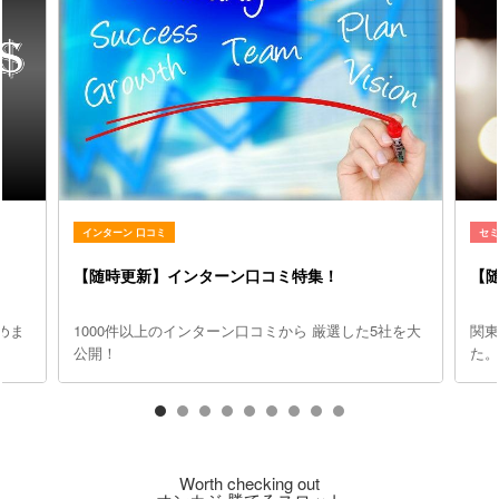
インターン 口コミ
セ
【随時更新】インターン口コミ特集！
【
めま
1000件以上のインターン口コミから 厳選した5社を大
関
公開！
た
Worth checking out